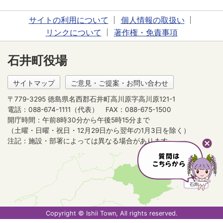
サイトの利用について
個人情報の取扱い
リンクについて
著作権・免責事項
石井町役場
サイトマップ
ご意見・ご提案・お問い合わせ
〒779-3295 徳島県名西郡石井町高川原字高川原121-1
電話：088-674-1111（代表）
FAX：088-675-1500
開庁時間：午前8時30分から午後5時15分まで
（土曜・日曜・祝日・12月29日から翌年の1月3日を除く）
注記：施設・部署によっては異なる場合があります。
Copyright © Ishii Town, All rights reserved.