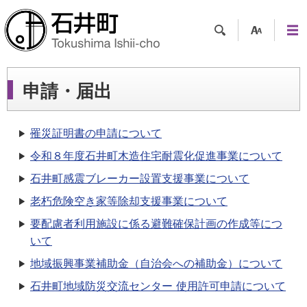
検索
支援
メニ
ツー
ュー
ル
申請・届出
罹災証明書の申請について
令和８年度石井町木造住宅耐震化促進事業について
石井町感震ブレーカー設置支援事業について
老朽危険空き家等除却支援事業について
要配慮者利用施設に係る避難確保計画の作成等につ
いて
地域振興事業補助金（自治会への補助金）について
石井町地域防災交流センター 使用許可申請について