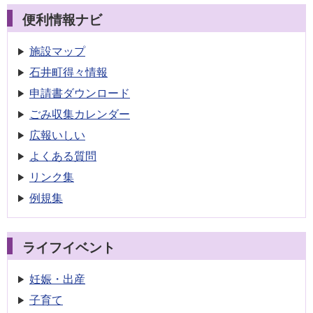
便利情報ナビ
施設マップ
石井町得々情報
申請書
ダウンロード
ごみ収集
カレンダー
広報いしい
よくある質問
リンク集
例規集
ライフイベント
妊娠・出産
子育て