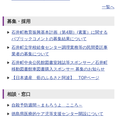
一覧へ
募集・採用
石井町教育振興基本計画（第4期）(素案）に関する
パブリックコメントの募集結果について
石井町立学校給食センター調理業務等の民間委託事
業者の募集について
石井町中央公民館図書室雑誌等スポンサー／石井町
移動図書館車図書購入スポンサー 募集のお知らせ
【日本遺産 藍のふるさと阿波】 TOPページ
相談・窓口
自殺予防週間～まもろうよ こころ～
徳島県医療的ケア児等支援センター開設について