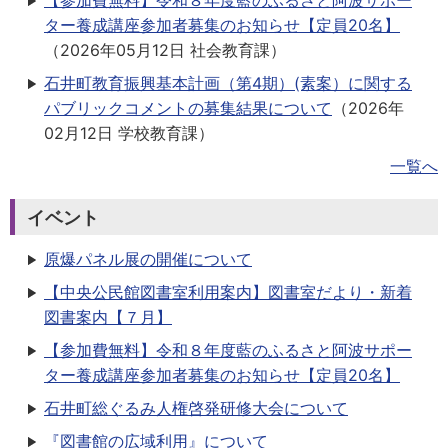
【参加費無料】令和８年度藍のふるさと阿波サポー
ター養成講座参加者募集のお知らせ【定員20名】
（
2026年05月12日
社会教育課
）
石井町教育振興基本計画（第4期）(素案）に関する
パブリックコメントの募集結果について
（
2026年
02月12日
学校教育課
）
一覧へ
イベント
原爆パネル展の開催について
【中央公民館図書室利用案内】図書室だより・新着
図書案内【７月】
【参加費無料】令和８年度藍のふるさと阿波サポー
ター養成講座参加者募集のお知らせ【定員20名】
石井町総ぐるみ人権啓発研修大会について
『図書館の広域利用』について