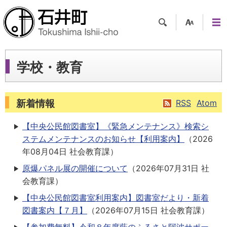
検索
支援
メニ
ツー
ュー
ル
学校・教育
新着情報
RSS
Atom
【中央公民館図書室】《緊急メンテナンス》検索シ
ステムメンテナンスのお知らせ【利用案内】
（
2026
年08月04日
社会教育課
）
原爆パネル展の開催について
（
2026年07月31日
社
会教育課
）
【中央公民館図書室利用案内】図書室だより・新着
図書案内【７月】
（
2026年07月15日
社会教育課
）