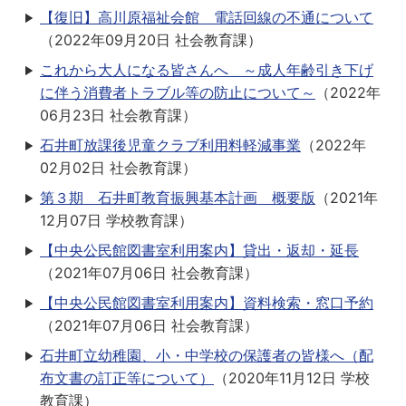
【復旧】高川原福祉会館 電話回線の不通について
（
2022年09月20日
社会教育課
）
これから大人になる皆さんへ ～成人年齢引き下げ
に伴う消費者トラブル等の防止について～
（
2022年
06月23日
社会教育課
）
石井町放課後児童クラブ利用料軽減事業
（
2022年
02月02日
社会教育課
）
第３期 石井町教育振興基本計画 概要版
（
2021年
12月07日
学校教育課
）
【中央公民館図書室利用案内】貸出・返却・延長
（
2021年07月06日
社会教育課
）
【中央公民館図書室利用案内】資料検索・窓口予約
（
2021年07月06日
社会教育課
）
石井町立幼稚園、小・中学校の保護者の皆様へ（配
布文書の訂正等について）
（
2020年11月12日
学校
教育課
）