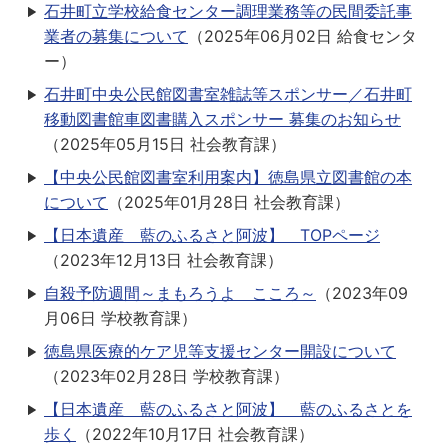
石井町立学校給食センター調理業務等の民間委託事
業者の募集について
（
2025年06月02日
給食センタ
ー
）
石井町中央公民館図書室雑誌等スポンサー／石井町
移動図書館車図書購入スポンサー 募集のお知らせ
（
2025年05月15日
社会教育課
）
【中央公民館図書室利用案内】徳島県立図書館の本
について
（
2025年01月28日
社会教育課
）
【日本遺産 藍のふるさと阿波】 TOPページ
（
2023年12月13日
社会教育課
）
自殺予防週間～まもろうよ こころ～
（
2023年09
月06日
学校教育課
）
徳島県医療的ケア児等支援センター開設について
（
2023年02月28日
学校教育課
）
【日本遺産 藍のふるさと阿波】 藍のふるさとを
歩く
（
2022年10月17日
社会教育課
）