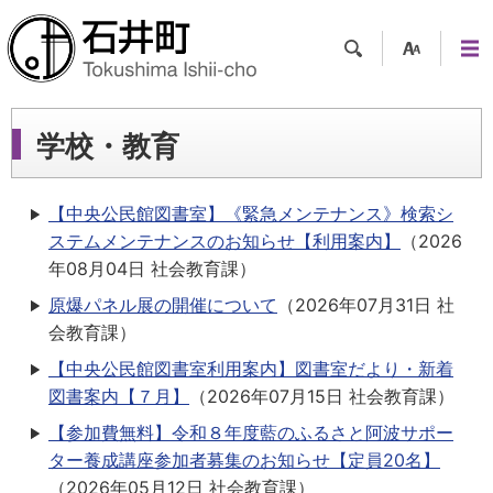
検索
支援
メニ
ツー
ュー
ル
学校・教育
【中央公民館図書室】《緊急メンテナンス》検索シ
ステムメンテナンスのお知らせ【利用案内】
（
2026
年08月04日
社会教育課
）
原爆パネル展の開催について
（
2026年07月31日
社
会教育課
）
【中央公民館図書室利用案内】図書室だより・新着
図書案内【７月】
（
2026年07月15日
社会教育課
）
【参加費無料】令和８年度藍のふるさと阿波サポー
ター養成講座参加者募集のお知らせ【定員20名】
（
2026年05月12日
社会教育課
）