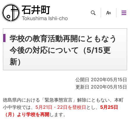
検索
支援
メニ
ツー
ュー
ル
学校の教育活動再開にともなう
今後の対応について（5/15更
新）
公開日 2020年05月15日
更新日 2020年05月15日
徳島県内における「緊急事態宣言」解除にともない、本町
小中学校では、
5月21日・22日を登校日
とし、
5月25日
（月）より学校を再開
します。