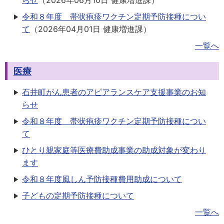
らせ
（
2026年06月10日
健康増進課
）
令和８年度 帯状疱疹ワクチン定期予防接種につい
て
（
2026年04月01日
健康増進課
）
一覧へ
医療
石井町がん患者のアピアランスケア支援事業のお知
らせ
令和８年度 帯状疱疹ワクチン定期予防接種につい
て
ひとり親家庭等医療費助成事業の助成対象が変わり
ます
令和８年度風しん予防接種費用助成について
子どもの定期予防接種について
一覧へ