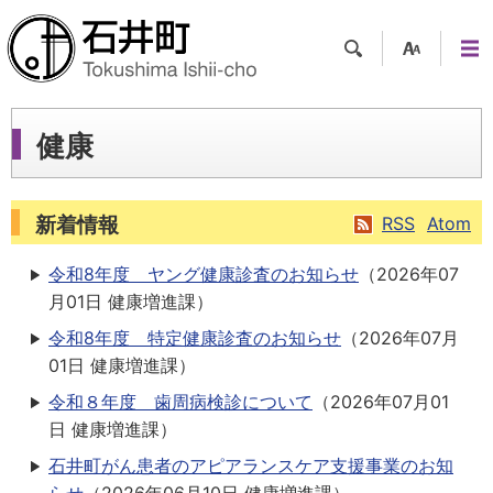
検索
支援
メニ
ツー
ュー
ル
健康
新着情報
RSS
Atom
令和8年度 ヤング健康診査のお知らせ
（
2026年07
月01日
健康増進課
）
令和8年度 特定健康診査のお知らせ
（
2026年07月
01日
健康増進課
）
令和８年度 歯周病検診について
（
2026年07月01
日
健康増進課
）
石井町がん患者のアピアランスケア支援事業のお知