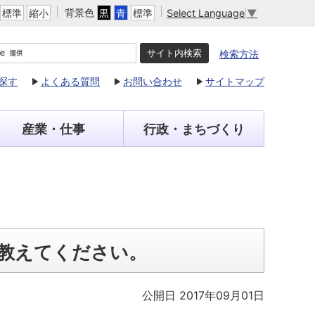
背景色
Select Language
▼
標準
縮小
黒
青
標準
検索方法
探す
よくある質問
お問い合わせ
サイトマップ
産業・仕事
行政・まちづくり
教えてください。
公開日 2017年09月01日