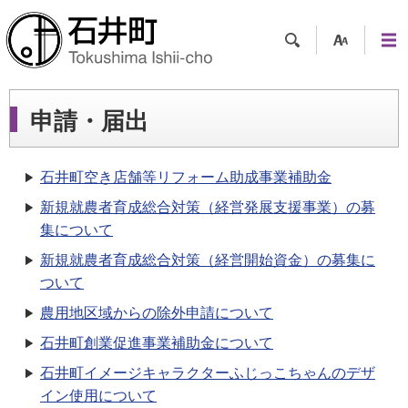
検索
支援
メニ
ツー
ュー
ル
申請・届出
石井町空き店舗等リフォーム助成事業補助金
新規就農者育成総合対策（経営発展支援事業）の募
集について
新規就農者育成総合対策（経営開始資金）の募集に
ついて
農用地区域からの除外申請について
石井町創業促進事業補助金について
石井町イメージキャラクターふじっこちゃんのデザ
イン使用について