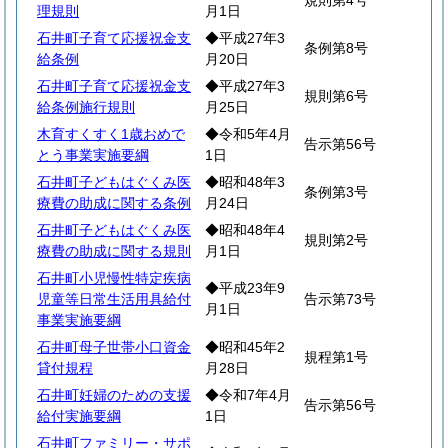
規則第4号
理規則
月1日
石井町子育て応援祝金支
◆平成27年3
条例第8号
給条例
月20日
石井町子育て応援祝金支
◆平成27年3
規則第6号
給条例施行規則
月25日
木育すくすく1歳おめで
◆令和5年4月
告示第56号
とう事業実施要綱
1日
石井町子どもはぐくみ医
◆昭和48年3
条例第3号
療費の助成に関する条例
月24日
石井町子どもはぐくみ医
◆昭和48年4
規則第2号
療費の助成に関する規則
月1日
石井町小児慢性特定疾病
◆平成23年9
児童等日常生活用具給付
告示第73号
月1日
事業実施要綱
石井町母子世帯小口資金
◆昭和45年2
規程第1号
貸付規程
月28日
石井町妊婦のための支援
◆令和7年4月
告示第56号
給付実施要綱
1日
石井町ファミリー・サポ