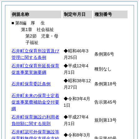
例規名称
制定年月日
種別番号
■ 第8編
厚
生
第1章 社会福祉
第2節 児童・母
子福祉
石井町立保育所設置及び
◆昭和46年3
条例第6号
管理に関する条例
月25日
石井町立保育所延長保育
◆平成12年4
種別なし
促進事業実施要綱
月1日
◆昭和38年12
石井町保育委託条例
条例第18号
月27日
石井町未来の保育士定着
◆令和3年4月
促進事業費補助金交付要
告示第45号
1日
綱
石井町保育施設の利用者
◆平成27年4
規則第13号
負担額に関する規則
月1日
石井町認可外保育施設等
◆令和8年3月
保育料無償化支援金支給
告示第40号