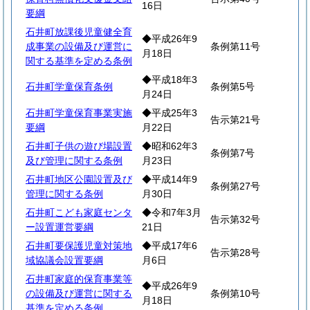
16日
要綱
石井町放課後児童健全育
◆平成26年9
成事業の設備及び運営に
条例第11号
月18日
関する基準を定める条例
◆平成18年3
石井町学童保育条例
条例第5号
月24日
石井町学童保育事業実施
◆平成25年3
告示第21号
要綱
月22日
石井町子供の遊び場設置
◆昭和62年3
条例第7号
及び管理に関する条例
月23日
石井町地区公園設置及び
◆平成14年9
条例第27号
管理に関する条例
月30日
石井町こども家庭センタ
◆令和7年3月
告示第32号
ー設置運営要綱
21日
石井町要保護児童対策地
◆平成17年6
告示第28号
域協議会設置要綱
月6日
石井町家庭的保育事業等
◆平成26年9
の設備及び運営に関する
条例第10号
月18日
基準を定める条例