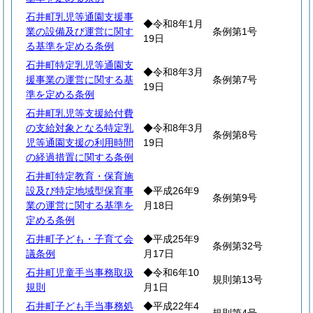
石井町乳児等通園支援事
◆令和8年1月
業の設備及び運営に関す
条例第1号
19日
る基準を定める条例
石井町特定乳児等通園支
◆令和8年3月
援事業の運営に関する基
条例第7号
19日
準を定める条例
石井町乳児等支援給付費
の支給対象となる特定乳
◆令和8年3月
条例第8号
児等通園支援の利用時間
19日
の経過措置に関する条例
石井町特定教育・保育施
設及び特定地域型保育事
◆平成26年9
条例第9号
業の運営に関する基準を
月18日
定める条例
石井町子ども・子育て会
◆平成25年9
条例第32号
議条例
月17日
石井町児童手当事務取扱
◆令和6年10
規則第13号
規則
月1日
石井町子ども手当事務処
◆平成22年4