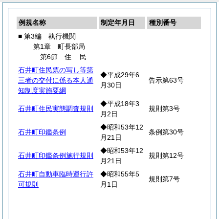
例規名称
制定年月日
種別番号
■ 第3編 執行機関
第1章 町長部局
第6節
住
民
石井町住民票の写し等第
◆平成29年6
三者の交付に係る本人通
告示第63号
月30日
知制度実施要綱
◆平成18年3
石井町住民実態調査規則
規則第3号
月2日
◆昭和53年12
石井町印鑑条例
条例第30号
月21日
◆昭和53年12
石井町印鑑条例施行規則
規則第12号
月21日
石井町自動車臨時運行許
◆昭和55年5
規則第7号
可規則
月1日