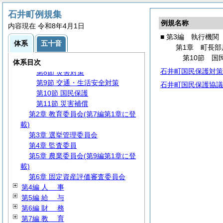
第2節 代理・代決等
石井町例規集
第3節 文書・公印
例規名称
内容現在 令和8年4月1日
第4節 情報の公開・保護等
■ 第3編 執行機関
第5節 行政手続
体系
五十音
第1章 町長部
第6節
住
民
第10節 国
第7節 地域振興
体系目次
石井町国民保護対策
第8節 災害対策
第9節 交通・生活安全対策
石井町国民保護協議
第10節 国民保護
第11節 災害補償
第2章 教育委員会(第7編第1章に登
載)
第3章 選挙管理委員会
第4章 監査委員
第5章 農業委員会(第9編第1章に登
載)
第6章 固定資産評価審査委員会
第4編
人
事
第5編
給
与
第6編
財
務
第7編
教
育