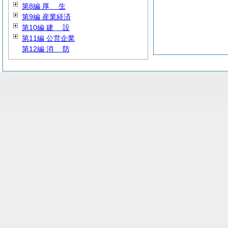
第8編
厚
生
第9編 産業経済
第10編
建
設
第11編 公営企業
第12編
消
防