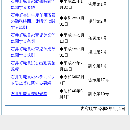
石井町職員の勤務時間等
◆平成21年1
告示第1号
に関する要綱
月30日
石井町会計年度任用職員
◆令和2年1月
の勤務時間、休暇等に関
規則第2号
31日
する規則
石井町職員の育児休業等
◆平成4年3月
条例第1号
に関する条例
19日
石井町職員の育児休業等
◆平成4年3月
規則第2号
に関する規則
31日
石井町職員試し出勤実施
◆平成27年2
訓令第1号
規程
月16日
石井町職員のハラスメン
◆令和6年3月
告示第17号
ト防止等に関する要綱
1日
◆昭和40年6
石井町職員表彰規程
訓令第10号
月1日
内容現在 令和8年4月1日