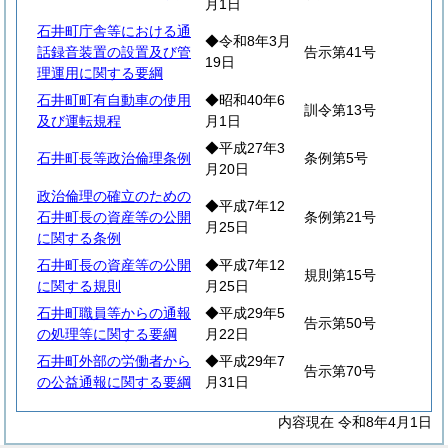
月1日
石井町庁舎等における通
◆令和8年3月
話録音装置の設置及び管
告示第41号
19日
理運用に関する要綱
石井町町有自動車の使用
◆昭和40年6
訓令第13号
及び運転規程
月1日
◆平成27年3
石井町長等政治倫理条例
条例第5号
月20日
政治倫理の確立のための
◆平成7年12
石井町長の資産等の公開
条例第21号
月25日
に関する条例
石井町長の資産等の公開
◆平成7年12
規則第15号
に関する規則
月25日
石井町職員等からの通報
◆平成29年5
告示第50号
の処理等に関する要綱
月22日
石井町外部の労働者から
◆平成29年7
告示第70号
の公益通報に関する要綱
月31日
内容現在 令和8年4月1日