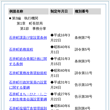
例規名称
制定年月日
種別番号
■ 第3編 執行機関
第1章 町長部局
第1節 事務分掌
◆平成16年3
石井町課及び室設置条例
条例第7号
月22日
◆昭和40年6
石井町処務規程
訓令第5号
月1日
石井町総合発展計画に関
◆平成31年3
条例第3号
する条例
月15日
◆昭和40年6
石井町業務改善奨励規程
訓令第11号
月1日
石井町行政対策員の設置
◆平成31年1
告示第10号
に関する要綱
月24日
石井町まち・ひと・しご
◆平成27年5
告示第38号
と創生推進会議設置要綱
月22日
◆昭和40年6
石井町役場庁舎管理規則
規則第4号