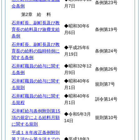
条例第23号
会条例
月7日
第2章
給
料
石井町長、副町長及び教
◆昭和30年6
育長の給料及び旅費支給
条例第19号
月6日
条例
石井町長、副町長及び教
◆平成25年6
育長の給料の臨時特例に
条例第24号
月19日
関する条例
石井町職員の給与に関す
◆昭和32年12
条例第26号
る条例
月9日
石井町職員の給与に関す
◆昭和40年6
規則第7号
る規則
月1日
石井町職員の給与に関す
◆昭和40年6
訓令第14号
る規程
月1日
石井町給与条例附則第15
◆令和5年3月
項の規定による給料月額
規則第10号
14日
に関する規則
平成１８年改正条例附則
第７項から第９項までの
◆平成18年3