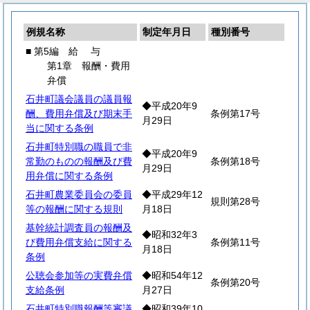
例規名称
制定年月日
種別番号
■ 第5編
給
与
第1章 報酬・費用
弁償
石井町議会議員の議員報
◆平成20年9
酬、費用弁償及び期末手
条例第17号
月29日
当に関する条例
石井町特別職の職員で非
◆平成20年9
常勤のものの報酬及び費
条例第18号
月29日
用弁償に関する条例
石井町農業委員会の委員
◆平成29年12
規則第28号
等の報酬に関する規則
月18日
基幹統計調査員の報酬及
◆昭和32年3
び費用弁償支給に関する
条例第11号
月18日
条例
公聴会参加等の実費弁償
◆昭和54年12
条例第20号
支給条例
月27日
石井町特別職報酬等審議
◆昭和39年10