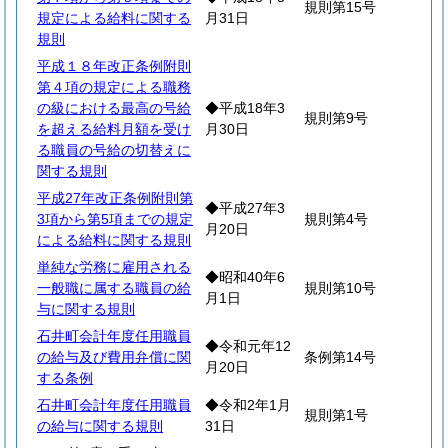
規則第15号
規定による給料に関する
月31日
規則
平成１８年改正条例附則
第４項の規定による職務
の級における最高の号給
◆平成18年3
規則第9号
を超える給料月額を受け
月30日
る職員の号給の切替えに
関する規則
平成27年改正条例附則第
◆平成27年3
3項から第5項までの規定
規則第4号
月20日
による給料に関する規則
単純な労務に雇用される
◆昭和40年6
一般職に属する職員の給
規則第10号
月1日
与に関する規則
石井町会計年度任用職員
◆令和元年12
の給与及び費用弁償に関
条例第14号
月20日
する条例
石井町会計年度任用職員
◆令和2年1月
規則第1号
の給与に関する規則
31日