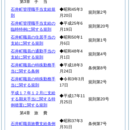
第3章
手
当
石井町管理職手当支給規
◆昭和45年3
規則第2号
則
月20日
石井町管理職手当支給の
◆平成25年6
規則第20号
臨時特例に関する規則
月19日
石井町職員の住居手当の
◆昭和50年1
規則第1号
支給に関する規則
月6日
石井町職員の通勤手当の
◆昭和48年4
規則第4号
支給に関する規則
月1日
石井町職員の特殊勤務手
◆平成18年3
条例第8号
当に関する条例
月24日
石井町職員の特殊勤務手
◆令和3年3月
規則第2号
当に関する規則
17日
平成１７年１２月に支給
◆平成17年11
する期末手当に関する特
規則第20号
月25日
例措置に関する規則
第4章
旅
費
◆昭和37年3
石井町職員旅費支給条例
条例第7号
月31日