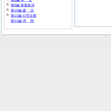
第8編
厚
生
第9編 産業経済
第10編
建
設
第11編 公営企業
第12編
消
防