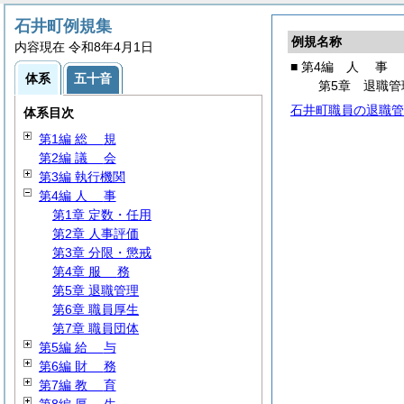
石井町例規集
例規名称
内容現在 令和8年4月1日
■ 第4編
人
事
体系
五十音
第5章 退職管
石井町職員の退職管
体系目次
第1編
総
規
第2編
議
会
第3編 執行機関
第4編
人
事
第1章 定数・任用
第2章 人事評価
第3章 分限・懲戒
第4章
服
務
第5章 退職管理
第6章 職員厚生
第7章 職員団体
第5編
給
与
第6編
財
務
第7編
教
育