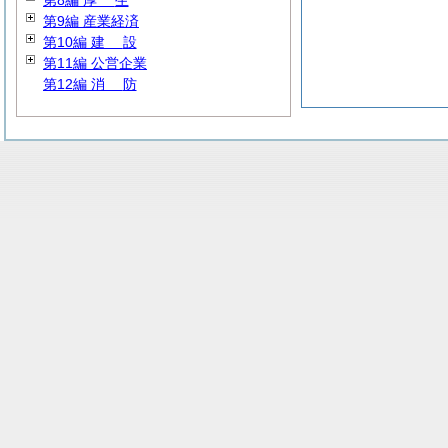
第8編
厚
生
第9編 産業経済
第10編
建
設
第11編 公営企業
第12編
消
防