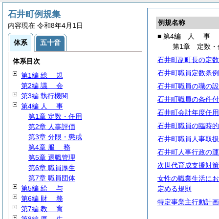
石井町例規集
例規名称
内容現在 令和8年4月1日
■ 第4編
人
事
体系
五十音
第1章 定数・
石井町副町長の定数
体系目次
石井町職員定数条例
第1編
総
規
第2編
議
会
石井町職員の職の設
第3編 執行機関
石井町職員の条件付
第4編
人
事
石井町会計年度任用
第1章 定数・任用
石井町職員の臨時的
第2章 人事評価
第3章 分限・懲戒
石井町職員人事取扱
第4章
服
務
石井町人事行政の運
第5章 退職管理
次世代育成支援対策
第6章 職員厚生
第7章 職員団体
女性の職業生活にお
第5編
給
与
定める規則
第6編
財
務
特定事業主行動計画
第7編
教
育