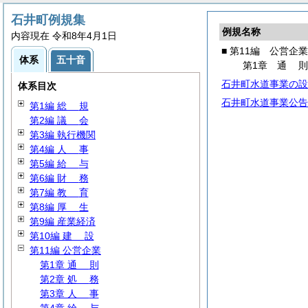
石井町例規集
例規名称
内容現在 令和8年4月1日
■ 第11編 公営企業
体系
五十音
第1章
通
石井町水道事業の設
体系目次
石井町水道事業公告
第1編
総
規
第2編
議
会
第3編 執行機関
第4編
人
事
第5編
給
与
第6編
財
務
第7編
教
育
第8編
厚
生
第9編 産業経済
第10編
建
設
第11編 公営企業
第1章
通
則
第2章
処
務
第3章
人
事