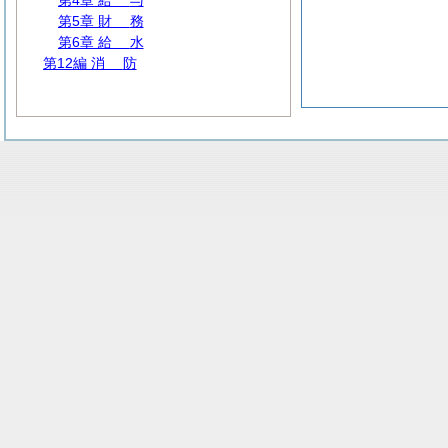
第4章
給
与
第5章
財
務
第6章
給
水
第12編
消
防