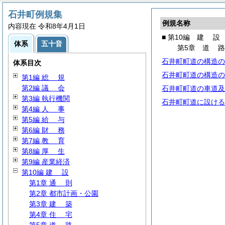
石井町例規集
例規名称
内容現在 令和8年4月1日
■ 第10編
建
設
体系
五十音
第5章
道
石井町町道の構造の
体系目次
石井町町道の構造の
第1編
総
規
第2編
議
会
石井町町道の車道及
第3編 執行機関
石井町町道に設ける
第4編
人
事
第5編
給
与
第6編
財
務
第7編
教
育
第8編
厚
生
第9編 産業経済
第10編
建
設
第1章
通
則
第2章 都市計画・公園
第3章
建
築
第4章
住
宅