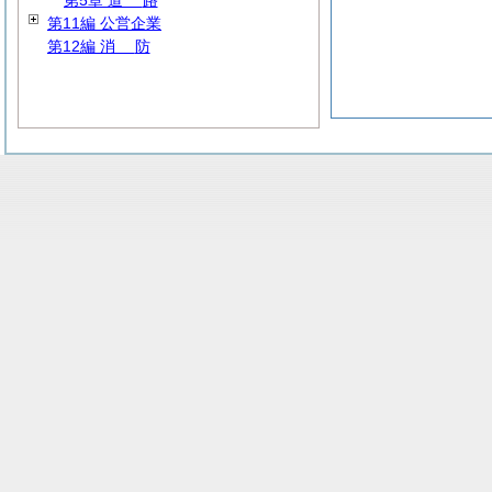
第5章
道
路
第11編 公営企業
第12編
消
防