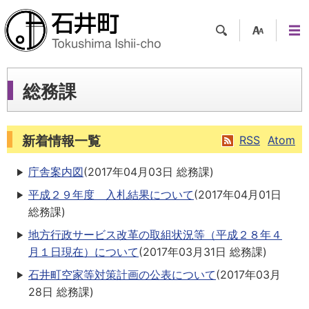
検索
支援
メニ
ツー
ュー
ル
総務課
新着情報一覧
RSS
Atom
庁舎案内図
(
2017年04月03日
総務課
)
平成２９年度 入札結果について
(
2017年04月01日
総務課
)
地方行政サービス改革の取組状況等（平成２８年４
月１日現在）について
(
2017年03月31日
総務課
)
石井町空家等対策計画の公表について
(
2017年03月
28日
総務課
)