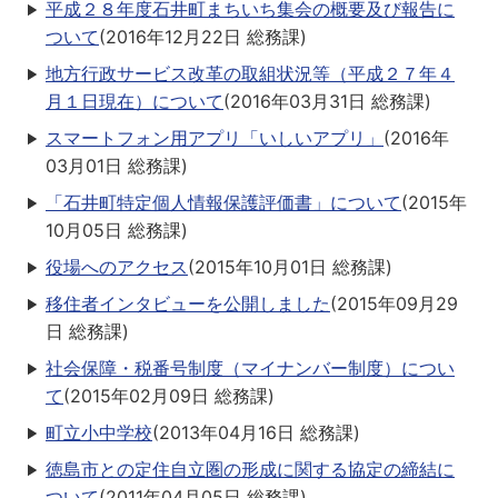
平成２８年度石井町まちいち集会の概要及び報告に
ついて
(
2016年12月22日
総務課
)
地方行政サービス改革の取組状況等（平成２７年４
月１日現在）について
(
2016年03月31日
総務課
)
スマートフォン用アプリ「いしいアプリ」
(
2016年
03月01日
総務課
)
「石井町特定個人情報保護評価書」について
(
2015年
10月05日
総務課
)
役場へのアクセス
(
2015年10月01日
総務課
)
移住者インタビューを公開しました
(
2015年09月29
日
総務課
)
社会保障・税番号制度（マイナンバー制度）につい
て
(
2015年02月09日
総務課
)
町立小中学校
(
2013年04月16日
総務課
)
徳島市との定住自立圏の形成に関する協定の締結に
ついて
(
2011年04月05日
総務課
)