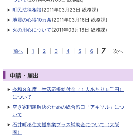
町民法律相談
(
2011年03月23日
総務課
)
地震の心得10カ条
(
2011年03月16日
総務課
)
火の用心について
(
2011年03月16日
総務課
)
7
前へ
|
1
|
2
|
3
|
4
|
5
|
6
|
|
次へ
申請・届出
令和８年度 生活応援給付金（１人あたり５千円）
について
空き家問題解決のための総合窓口「アキソル」につ
いて
石井町移住支援事業プラス補助金について（大阪
圏）