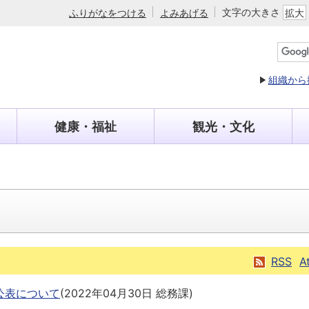
文字の大きさ
ふりがなをつける
よみあげる
拡大
組織から
健康・福祉
観光・文化
RSS
A
公表について
(
2022年04月30日
総務課
)