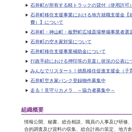
石井町が所有する軽トラックの貸付（使用許可
石井町移住支援事業における地方就職支援金【
費）】について
石井町・神山町・板野町広域斎場整備事業者選
石井町の空き家対策について
石井町移住支援事業補助金について
行政手続における押印等の見直し状況の公表に
みんなでリスタート！徳島移住促進支援金（子
石井町空き家バンク登録物件募集中
走る！見守りカメラ ～協力者募集中～
組織概要
情報公開、秘書、総合相談、職員の人事及び研修
合的調査及び資料の収集、総合計画の策定、地方