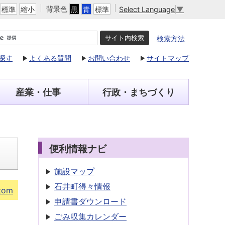
背景色
Select Language
▼
標準
縮小
黒
青
標準
検索方法
探す
よくある質問
お問い合わせ
サイトマップ
産業・仕事
行政・まちづくり
便利情報ナビ
施設マップ
石井町得々情報
tom
申請書
ダウンロード
ごみ収集
カレンダー