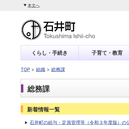
本文へ
くらし・手続き
子育て・教育
TOP
組織
総務課
総務課
新着情報一覧
石井町の給与・定員管理等（令和３年度版）の