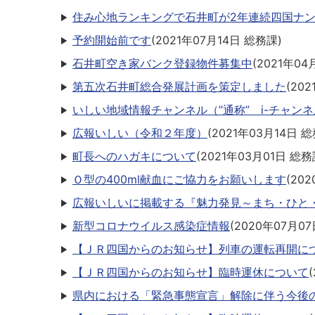
住み心地ランキングで石井町が2年連続四国ナ
予約開始前です
(
2021年07月14日
総務課
)
石井町空き家バンク登録物件募集中
(
2021年04
第五次石井町総合発展計画を策定しました
(
202
いしい地域情報チャンネル（”通称” i-チャン
広報いしい（令和２年度）
(
2021年03月14日
総
町長へのハガキについて
(
2021年03月01日
総務
Ｏ型の400ml献血にご協力をお願いします
(
202
広報いしいに掲載する『魅力発見～まち・ひと
新型コロナウイルス感染症情報
(
2020年07月07
【ＪＲ四国からのお知らせ】列車の運転再開に
【ＪＲ四国からのお知らせ】臨時運休について
(
県内における「緊急事態宣言」解除に伴う今後