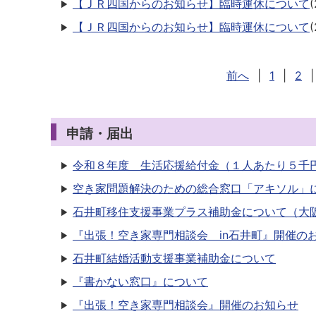
【ＪＲ四国からのお知らせ】臨時運休について
(
【ＪＲ四国からのお知らせ】臨時運休について
(
前へ
|
1
|
2
|
申請・届出
令和８年度 生活応援給付金（１人あたり５千
空き家問題解決のための総合窓口「アキソル」
石井町移住支援事業プラス補助金について（大
『出張！空き家専門相談会 in石井町』開催の
石井町結婚活動支援事業補助金について
『書かない窓口』について
『出張！空き家専門相談会』開催のお知らせ