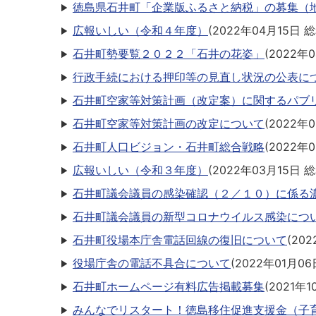
徳島県石井町「企業版ふるさと納税」の募集（
広報いしい（令和４年度）
(
2022年04月15日
総
石井町勢要覧２０２２「石井の花姿」
(
2022年
行政手続における押印等の見直し状況の公表に
石井町空家等対策計画（改定案）に関するパブ
石井町空家等対策計画の改定について
(
2022年
石井町人口ビジョン・石井町総合戦略
(
2022年
広報いしい（令和３年度）
(
2022年03月15日
総
石井町議会議員の感染確認（２／１０）に係る濃
石井町議会議員の新型コロナウイルス感染につ
石井町役場本庁舎電話回線の復旧について
(
202
役場庁舎の電話不具合について
(
2022年01月06
石井町ホームページ有料広告掲載募集
(
2021年1
みんなでリスタート！徳島移住促進支援金（子