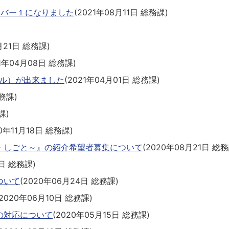
ンバー１になりました
(
2021年08月11日
総務課
)
月21日
総務課
)
1年04月08日
総務課
)
ネル）が出来ました
(
2021年04月01日
総務課
)
務課
)
課
)
0年11月18日
総務課
)
・しごと～』の紹介希望者募集について
(
2020年08月21日
総務
日
総務課
)
ついて
(
2020年06月24日
総務課
)
2020年06月10日
総務課
)
の対応について
(
2020年05月15日
総務課
)