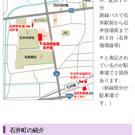
m、徒歩１０
分
路線バスで石
井駅前から石
井役場前まで
約３分（石井
循環線等)
Ｐと表記され
ているのが駐
車場で２箇所
あります。
（斜線部分が
駐車場で
す。）
石井町の紹介