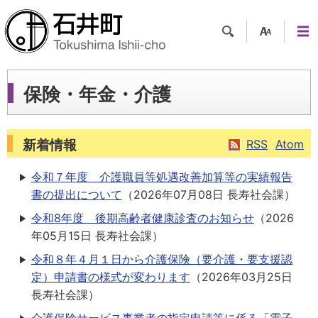
検索
支援
メニ
ツー
ュー
ル
保険・年金・介護
新着情報
RSS
Atom
令和７年度 介護職員等処遇改善加算等の実績報告
書の提出について
（
2026年07月08日
長寿社会課
）
令和8年度 後期高齢者健康診査のお知らせ
（
2026
年05月15日
長寿社会課
）
令和８年４月１日から介護保険（要介護・要支援認
定）申請書の様式が変わります
（
2026年03月25日
長寿社会課
）