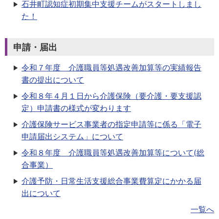
石井町認知症初期集中支援チームがスタートしまし
た！
申請・届出
令和７年度 介護職員等処遇改善加算等の実績報告
書の提出について
令和８年４月１日から介護保険（要介護・要支援認
定）申請書の様式が変わります
介護保険サービス事業者の指定申請等に係る「電子
申請届出システム」について
令和８年度 介護職員等処遇改善加算等について(総
合事業）
介護予防・日常生活支援総合事業費算定にかかる届
出について
一覧へ