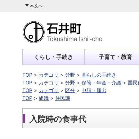
本文へ
くらし・手続き
子育て・教育
TOP
カテゴリ
分野
暮らしの手続き
TOP
カテゴリ
分野
保険・年金・介護
国民
TOP
カテゴリ
区分
申請・届出
TOP
組織
住民課
入院時の食事代