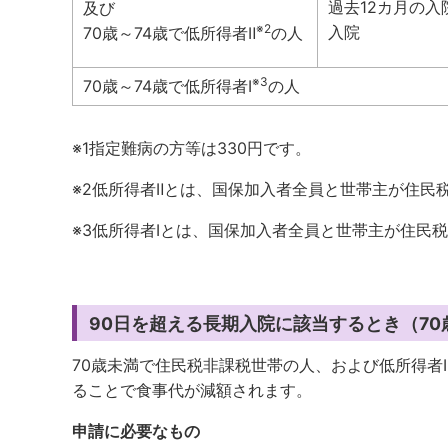
過去12カ月の入
及び
※2
入院
70歳～74歳で低所得者Ⅱ
の人
※3
70歳～74歳で低所得者Ⅰ
の人
※1指定難病の
※2低所得者Ⅱとは、国保加入者全員と世帯主が住民
※3低所得者Ⅰとは、国保加入者全員と世帯主が住民
90日を超える長期入院に該当するとき（7
70歳未満で住民税非課税世帯の人、および低所得者
ることで食事代が減額されます。
申請に必要なもの