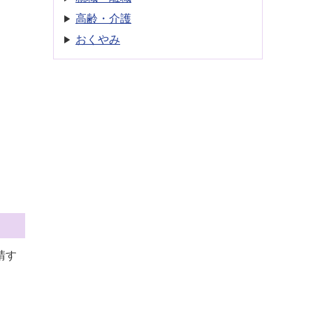
高齢・介護
おくやみ
。
請す