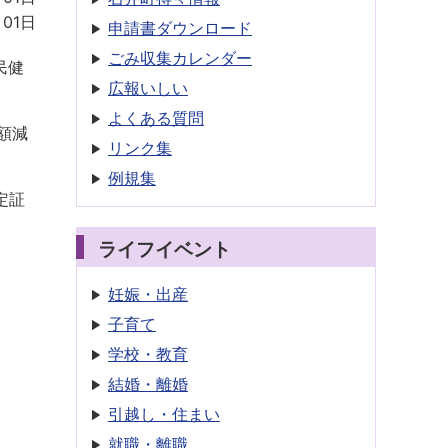
月01日
申請書
ダウンロード
ごみ収集
カレンダー
民健
広報いしい
よくある質問
額減
リンク集
例規集
定証
ライフイベント
妊娠・出産
子育て
学校・教育
結婚・離婚
引越し・住まい
就職・離職