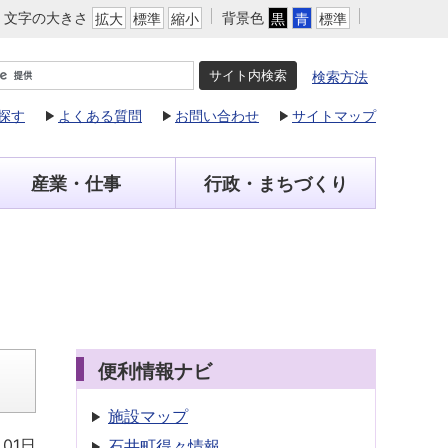
文字の大きさ
背景色
拡大
標準
縮小
黒
青
標準
検索方法
探す
よくある質問
お問い合わせ
サイトマップ
産業・仕事
行政・まちづくり
便利情報ナビ
施設マップ
月01日
石井町得々情報