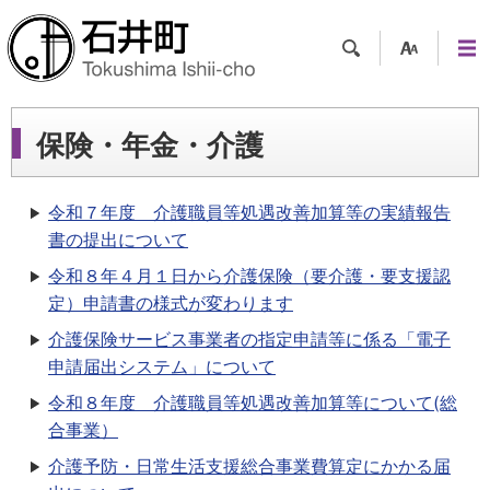
検索
支援
メニ
ツー
ュー
ル
保険・年金・介護
令和７年度 介護職員等処遇改善加算等の実績報告
書の提出について
令和８年４月１日から介護保険（要介護・要支援認
定）申請書の様式が変わります
介護保険サービス事業者の指定申請等に係る「電子
申請届出システム」について
令和８年度 介護職員等処遇改善加算等について(総
合事業）
介護予防・日常生活支援総合事業費算定にかかる届