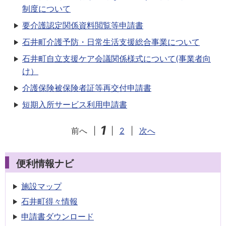
制度について
要介護認定関係資料閲覧等申請書
石井町介護予防・日常生活支援総合事業について
石井町自立支援ケア会議関係様式について(事業者向
け）
介護保険被保険者証等再交付申請書
短期入所サービス利用申請書
1
前へ
|
|
2
|
次へ
便利情報ナビ
施設マップ
石井町得々情報
申請書
ダウンロード