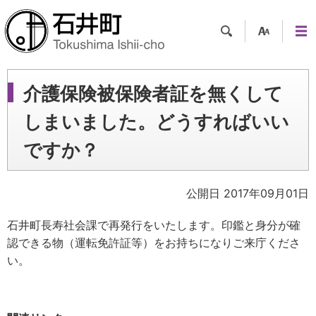
検索
支援
メニ
ツー
ュー
ル
介護保険被保険者証を無くして
しまいました。どうすればいい
ですか？
公開日 2017年09月01日
石井町長寿社会課で再発行をいたします。印鑑と身分が確
認できる物（運転免許証等）をお持ちになりご来庁くださ
い。