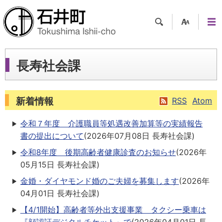
検索
支援
メニ
ツー
ュー
ル
長寿社会課
新着情報
RSS
Atom
令和７年度 介護職員等処遇改善加算等の実績報告
書の提出について
(
2026年07月08日
長寿社会課
)
令和8年度 後期高齢者健康診査のお知らせ
(
2026年
05月15日
長寿社会課
)
金婚・ダイヤモンド婚のご夫婦を募集します
(
2026年
04月01日
長寿社会課
)
【4/1開始】高齢者等外出支援事業 タクシー乗車は