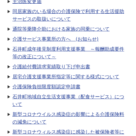
主治医変更届
同居家族のいる場合の介護保険で利用する生活援助
サービスの取扱いについて
通院等乗降介助における家族の同乗について
介護サービス事業所の方へ (お知らせ)
石井町成年後見制度利用支援事業 ～報酬助成要件
等の改正について～
介護給付費請求実績取り下げ申出書
居宅介護支援事業所指定等に関する様式について
介護保険負担限度額認定申請書
石井町地域自立生活支援事業（配食サービス）につ
いて
新型コロナウイルス感染症の影響による介護保険料
の減免について
新型コロナウィルス感染症に感染した被保険者等に