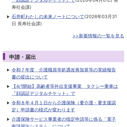
『顔認証デジタルチケット』で
(
2026年04月01日
長
寿社会課
)
石井町わたしの未来ノートについて
(
2026年03月31
日
長寿社会課
)
>>新着情報の一覧を見る
申請・届出
令和７年度 介護職員等処遇改善加算等の実績報告
書の提出について
【4/1開始】高齢者等外出支援事業 タクシー乗車は
『顔認証デジタルチケット』で
令和８年４月１日から介護保険（要介護・要支援認
定）申請書の様式が変わります
介護保険サービス事業者の指定申請等に係る「電子
申請届出システム」について