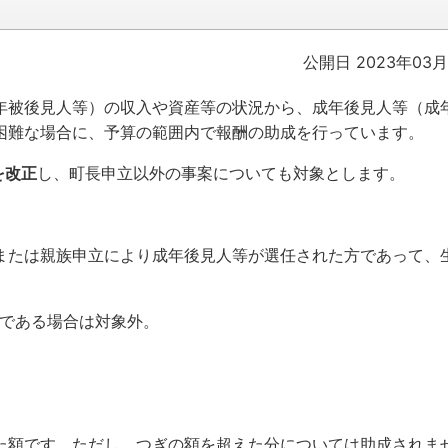
公開日 2023年03月
年被後見人等）の収入や資産等の状況から、成年後見人等（成
困難な場合に、予算の範囲内で報酬の助成を行っています。
を改正
し、町長申立以外の事案についても対象とします。
または親族申立により成年後見人等が選任された方であって、
）である場合は対象外。
た額です。ただし、つぎの額を超えた分については助成されま