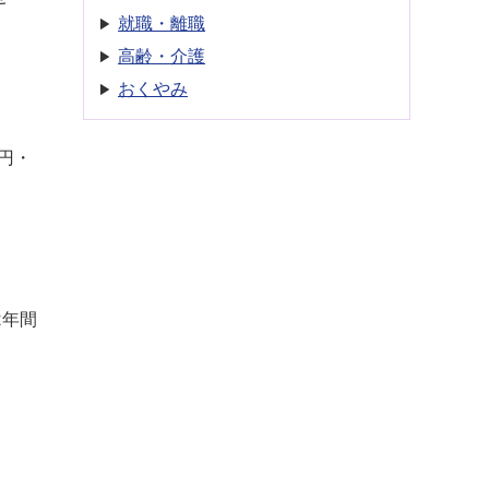
就職・離職
高齢・介護
おくやみ
円・
2年間