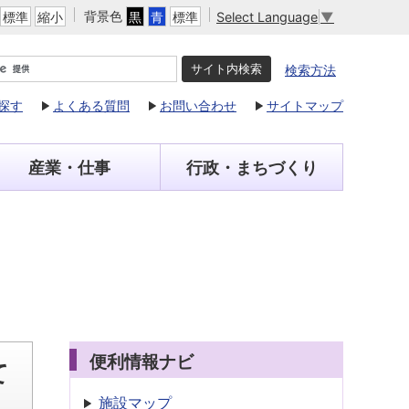
背景色
Select Language
▼
標準
縮小
黒
青
標準
検索方法
探す
よくある質問
お問い合わせ
サイトマップ
産業・仕事
行政・まちづくり
便利情報ナビ
て
施設マップ