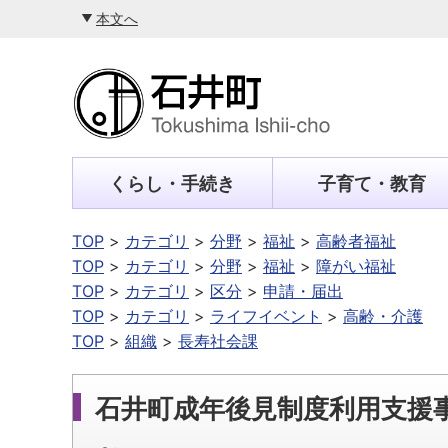
本文へ
くらし・手続き
子育て・教育
TOP
カテゴリ
分野
福祉
高齢者福祉
TOP
カテゴリ
分野
福祉
障がい福祉
TOP
カテゴリ
区分
申請・届出
TOP
カテゴリ
ライフイベント
高齢・介護
TOP
組織
長寿社会課
石井町成年後見制度利用支援