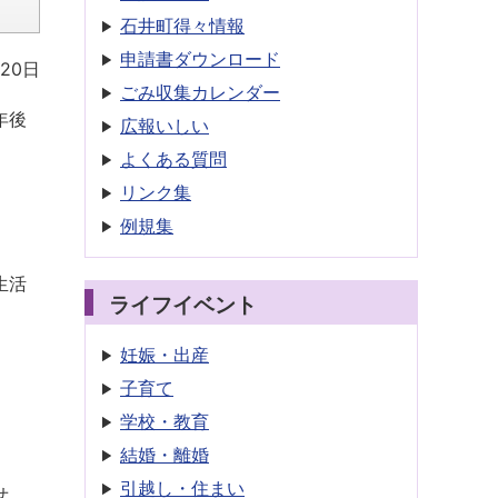
石井町得々情報
申請書
ダウンロード
20日
ごみ収集
カレンダー
年後
広報いしい
よくある質問
リンク集
例規集
生活
ライフイベント
妊娠・出産
子育て
学校・教育
結婚・離婚
引越し・住まい
せ