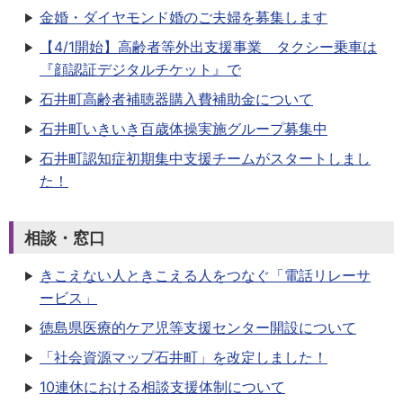
金婚・ダイヤモンド婚のご夫婦を募集します
【4/1開始】高齢者等外出支援事業 タクシー乗車は
『顔認証デジタルチケット』で
石井町高齢者補聴器購入費補助金について
石井町いきいき百歳体操実施グループ募集中
石井町認知症初期集中支援チームがスタートしまし
た！
相談・窓口
きこえない人ときこえる人をつなぐ「電話リレーサ
ービス」
徳島県医療的ケア児等支援センター開設について
「社会資源マップ石井町」を改定しました！
10連休における相談支援体制について