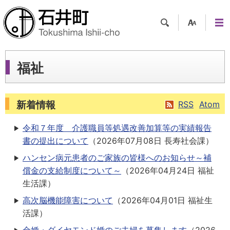
検索
支援
メニ
ツー
ュー
ル
福祉
新着情報
RSS
Atom
令和７年度 介護職員等処遇改善加算等の実績報告
書の提出について
（
2026年07月08日
長寿社会課
）
ハンセン病元患者のご家族の皆様へのお知らせ～補
償金の支給制度について～
（
2026年04月24日
福祉
生活課
）
高次脳機能障害について
（
2026年04月01日
福祉生
活課
）