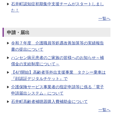
石井町認知症初期集中支援チームがスタートしまし
た！
一覧へ
申請・届出
令和７年度 介護職員等処遇改善加算等の実績報告
書の提出について
ハンセン病元患者のご家族の皆様へのお知らせ～補
償金の支給制度について～
【4/1開始】高齢者等外出支援事業 タクシー乗車は
『顔認証デジタルチケット』で
介護保険サービス事業者の指定申請等に係る「電子
申請届出システム」について
石井町高齢者補聴器購入費補助金について
一覧へ