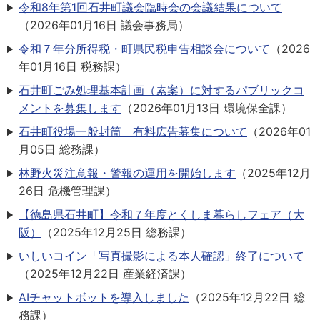
令和8年第1回石井町議会臨時会の会議結果について
（
2026年01月16日
議会事務局
）
令和７年分所得税・町県民税申告相談会について
（
2026
年01月16日
税務課
）
石井町ごみ処理基本計画（素案）に対するパブリックコ
メントを募集します
（
2026年01月13日
環境保全課
）
石井町役場一般封筒 有料広告募集について
（
2026年01
月05日
総務課
）
林野火災注意報・警報の運用を開始します
（
2025年12月
26日
危機管理課
）
【徳島県石井町】令和７年度とくしま暮らしフェア（大
阪）
（
2025年12月25日
総務課
）
いしいコイン「写真撮影による本人確認」終了について
（
2025年12月22日
産業経済課
）
AIチャットボットを導入しました
（
2025年12月22日
総
務課
）