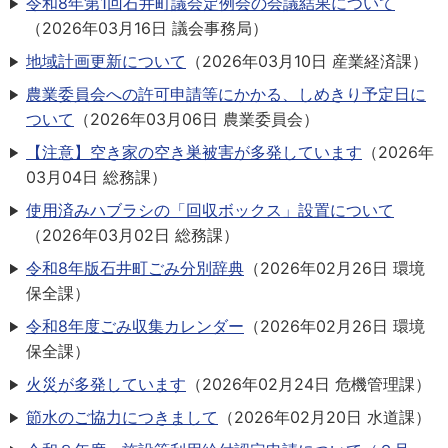
令和8年第1回石井町議会定例会の会議結果について
（
2026年03月16日
議会事務局
）
地域計画更新について
（
2026年03月10日
産業経済課
）
農業委員会への許可申請等にかかる、しめきり予定日に
ついて
（
2026年03月06日
農業委員会
）
【注意】空き家の空き巣被害が多発しています
（
2026年
03月04日
総務課
）
使用済みハブラシの「回収ボックス」設置について
（
2026年03月02日
総務課
）
令和8年版石井町ごみ分別辞典
（
2026年02月26日
環境
保全課
）
令和8年度ごみ収集カレンダー
（
2026年02月26日
環境
保全課
）
火災が多発しています
（
2026年02月24日
危機管理課
）
節水のご協力につきまして
（
2026年02月20日
水道課
）