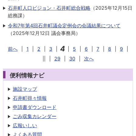
石井町人口ビジョン・石井町総合戦略
（
2025年12月15日
総務課
）
令和7年第4回石井町議会定例会の会議結果について
（
2025年12月12日
議会事務局
）
4
前へ
|
1
|
2
|
3
|
|
5
|
6
|
7
|
8
|
9
|
||
|
29
|
30
|
次へ
便利情報ナビ
施設マップ
石井町得々情報
申請書
ダウンロード
ごみ収集
カレンダー
広報いしい
よくある質問