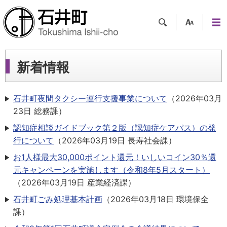
検索
支援
メニ
ツー
ュー
ル
新着情報
石井町夜間タクシー運行支援事業について
（
2026年03月
23日
総務課
）
認知症相談ガイドブック第２版（認知症ケアパス）の発
行について
（
2026年03月19日
長寿社会課
）
お1人様最大30,000ポイント還元！いしいコイン30％還
元キャンペーンを実施します（令和8年5月スタート）
（
2026年03月19日
産業経済課
）
石井町ごみ処理基本計画
（
2026年03月18日
環境保全
課
）