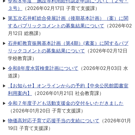
令和８年度 施設等利用給付認定申請について（２号・
３号）
（
2026年02月17日
子育て支援課
）
第五次石井町総合発展計画（後期基本計画）（案）に関
するパブリックコメントの募集結果について
（
2026年02
月12日
総務課
）
石井町教育振興基本計画（第4期）(素案）に関するパブ
リックコメントの募集結果について
（
2026年02月12日
学校教育課
）
令和8年度水質検査計画について
（
2026年02月03日
水
道課
）
【お知らせ】オンラインからの予約【中央公民館図書室
利用案内】
（
2026年01月21日
社会教育課
）
令和７年度子ども活動支援金の交付をいただきました
（
2026年01月20日
子育て支援課
）
物価高対応子育て応援手当の支給について
（
2026年01月
19日
子育て支援課
）