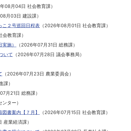
6年08月04日
社会教育課
）
年08月03日
建設課
）
っこ２号巡回日程表
（
2026年08月01日
社会教育課
）
社会教育課
）
日実施）
（
2026年07月31日
総務課
）
ついて
（
2026年07月28日
議会事務局
）
て
（
2026年07月23日
農業委員会
）
進課
）
年07月21日
総務課
）
センター
）
着図書案内【７月】
（
2026年07月15日
社会教育課
）
日
産業経済課
）