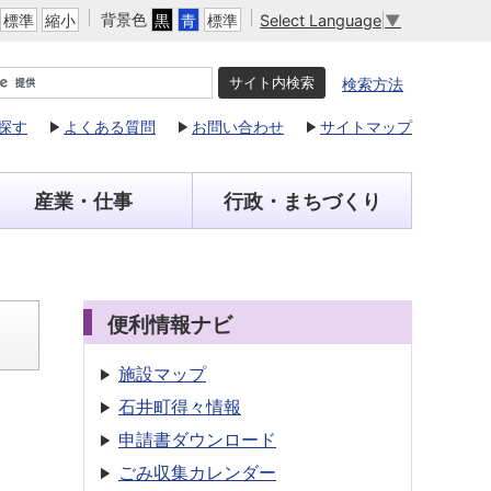
背景色
Select Language
▼
標準
縮小
黒
青
標準
検索方法
探す
よくある質問
お問い合わせ
サイトマップ
産業・仕事
行政・まちづくり
便利情報ナビ
施設マップ
石井町得々情報
申請書
ダウンロード
ごみ収集
カレンダー