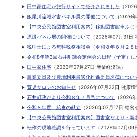
田中家住宅が旅行サイトで紹介されました
（
202
飯尾川流域水害パネル展の開催について
（
2026
【中央公民館図書室利用案内】移動図書館車ふじ
原爆パネル展の開催について
（
2026年07月31日
税理士による無料税務相談会（令和８年８月２８
令和8年第3回石井町議会定例会の日程（予定）に
田中家住宅
（
2026年07月27日
産業経済課
）
農業委員及び農地利用最適化推進委員名簿につい
育児サロンのお知らせ
（
2026年07月22日
健康増
石井町政だより令和８年７月号について
（
2026
令和８年度 給食の献立
（
2026年07月17日
給食
【中央公民館図書室利用案内】図書室だより・新
転作の現地確認を行っています
（
2026年07月09