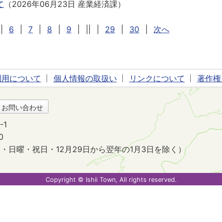
て
（
2026年06月23日
産業経済課
）
|
6
|
7
|
8
|
9
|
||
|
29
|
30
|
次へ
利用について
個人情報の取扱い
リンクについて
著作権
・お問い合わせ
-1
0
・日曜・祝日・12月29日から翌年の1月3日を除く）
。
Copyright © Ishii Town, All rights reserved.