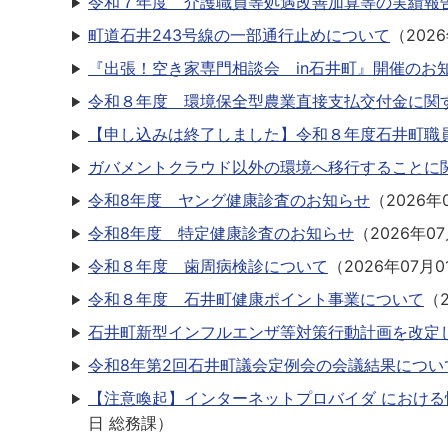
令和７年度 介護職員等処遇改善加算等の実績報
町道石井243号線の一部通行止めについて
（
202
『出張！空き家専門相談会 in石井町』開催のお
令和８年度 環境保全型農業直接支払交付金に関
【申し込みは終了しました】令和８年度石井町職
ガバメントクラウド以外の環境へ移行することに
令和8年度 ヤング健康診査のお知らせ
（
2026年
令和8年度 特定健康診査のお知らせ
（
2026年0
令和８年度 歯周病検診について
（
2026年07月0
令和８年度 石井町健康ポイント事業について
（
石井町新型インフルエンザ等対策行動計画を改定
令和8年第2回石井町議会定例会の会議結果につい
【注意喚起】インターネットプロバイダ におけ
日
総務課
）