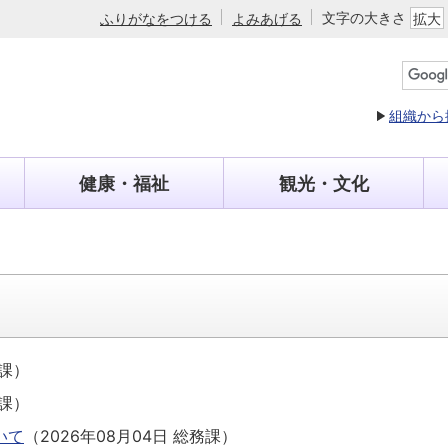
文字の大きさ
ふりがなをつける
よみあげる
拡大
組織から
健康・福祉
観光・文化
課
）
課
）
いて
（
2026年08月04日
総務課
）