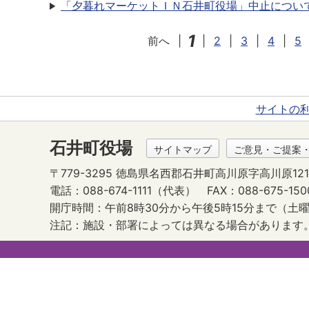
「夕暮れマーケットＩＮ石井町役場」中止につい
1
前へ
|
|
2
|
3
|
4
|
5
サイトの
石井町役場
サイトマップ
ご意見・ご提案
〒779-3295 徳島県名西郡石井町高川原字高川原121
電話：088-674-1111（代表）
FAX：088-675-150
開庁時間：午前8時30分から午後5時15分まで
（土曜
注記：施設・部署によっては異なる場合があります