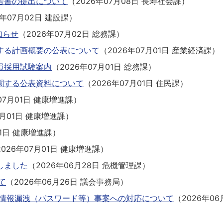
告書の提出について
（
2026年07月08日
長寿社会課
）
6年07月02日
建設課
）
知らせ
（
2026年07月02日
総務課
）
する計画概要の公表について
（
2026年07月01日
産業経済課
）
員採用試験案内
（
2026年07月01日
総務課
）
関する公表資料について
（
2026年07月01日
住民課
）
07月01日
健康増進課
）
7月01日
健康増進課
）
1日
健康増進課
）
2026年07月01日
健康増進課
）
しました
（
2026年06月28日
危機管理課
）
て
（
2026年06月26日
議会事務局
）
る情報漏洩（パスワード等）事案への対応について
（
2026年06