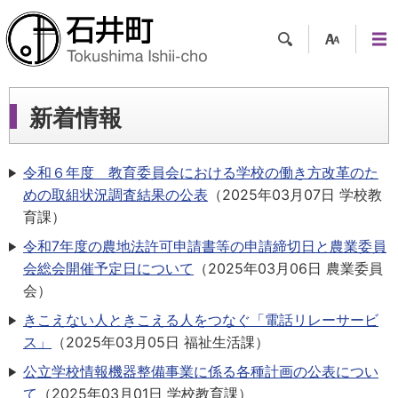
検索
支援
メニ
ツー
ュー
ル
新着情報
令和６年度 教育委員会における学校の働き方改革のた
めの取組状況調査結果の公表
（
2025年03月07日
学校教
育課
）
令和7年度の農地法許可申請書等の申請締切日と農業委員
会総会開催予定日について
（
2025年03月06日
農業委員
会
）
きこえない人ときこえる人をつなぐ「電話リレーサービ
ス」
（
2025年03月05日
福祉生活課
）
公立学校情報機器整備事業に係る各種計画の公表につい
て
（
2025年03月01日
学校教育課
）