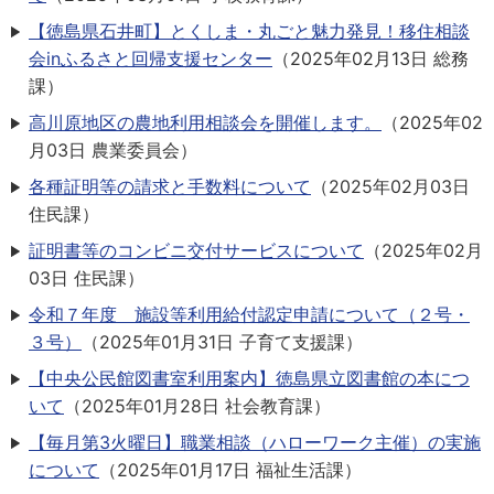
【徳島県石井町】とくしま・丸ごと魅力発見！移住相談
会inふるさと回帰支援センター
（
2025年02月13日
総務
課
）
高川原地区の農地利用相談会を開催します。
（
2025年02
月03日
農業委員会
）
各種証明等の請求と手数料について
（
2025年02月03日
住民課
）
証明書等のコンビニ交付サービスについて
（
2025年02月
03日
住民課
）
令和７年度 施設等利用給付認定申請について（２号・
３号）
（
2025年01月31日
子育て支援課
）
【中央公民館図書室利用案内】徳島県立図書館の本につ
いて
（
2025年01月28日
社会教育課
）
【毎月第3火曜日】職業相談（ハローワーク主催）の実施
について
（
2025年01月17日
福祉生活課
）