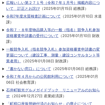
広報いしい第２７１号（令和７年１月号）掲載内容につ
いて 訂正とお詫び
（
2025年01月15日
総務課
）
令和7年度水質検査計画について
（
2025年01月10日
水道
課
）
令和７・８年度物品購入等の一般（指名）競争入札参加
資格審査申請書の受付について
（
2025年01月10日
財政
課
）
一般競争入札（指名競争入札）参加資格審査申請書の変
更届について（建設工事、測量・建設コンサルタント等
業者用）
（
2025年01月08日
財政課
）
『書かない窓口』について
（
2025年01月06日
総務課
）
令和７年４月からの公民館利用について
（
2025年01月
06日
社会教育課
）
石井町観光グルメガイドブック リニューアルのお知ら
せ
（
2024年12月27日
産業経済課
）
「町税口座振替納付済のお知らせ」の廃止について