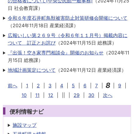
の合格者について(中央公民館一般事務)
（
2024年11月25
日
社会教育課
）
令和６年度石井町鳥獣被害防止対策研修会開催について
（
2024年11月18日
産業経済課
）
広報いしい第２６９号（令和６年１１月号）掲載内容に
ついて 訂正とお詫び
（
2024年11月15日
総務課
）
『出張！空き家専門相談会』開催のお知らせ
（
2024年11
月15日
総務課
）
地域計画策定について
（
2024年11月12日
産業経済課
）
8
前へ
|
1
|
2
|
3
|
4
|
5
|
6
|
7
|
|
9
|
10
|
11
|
12
|
||
|
29
|
30
|
次へ
便利情報ナビ
施設マップ