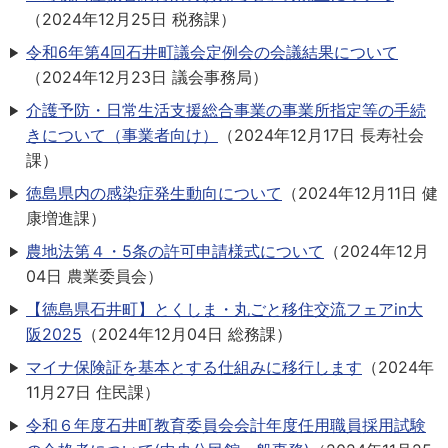
（
2024年12月25日
税務課
）
令和6年第4回石井町議会定例会の会議結果について
（
2024年12月23日
議会事務局
）
介護予防・日常生活支援総合事業の事業所指定等の手続
きについて（事業者向け）
（
2024年12月17日
長寿社会
課
）
徳島県内の感染症発生動向について
（
2024年12月11日
健
康増進課
）
農地法第４・5条の許可申請様式について
（
2024年12月
04日
農業委員会
）
【徳島県石井町】とくしま・丸ごと移住交流フェアin大
阪2025
（
2024年12月04日
総務課
）
マイナ保険証を基本とする仕組みに移行します
（
2024年
11月27日
住民課
）
令和６年度石井町教育委員会会計年度任用職員採用試験