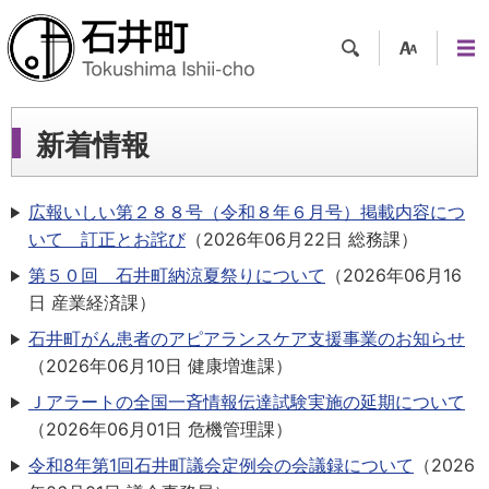
検索
支援
メニ
ツー
ュー
ル
新着情報
広報いしい第２８８号（令和８年６月号）掲載内容につ
いて 訂正とお詫び
（
2026年06月22日
総務課
）
第５０回 石井町納涼夏祭りについて
（
2026年06月16
日
産業経済課
）
石井町がん患者のアピアランスケア支援事業のお知らせ
（
2026年06月10日
健康増進課
）
Ｊアラートの全国一斉情報伝達試験実施の延期について
（
2026年06月01日
危機管理課
）
令和8年第1回石井町議会定例会の会議録について
（
2026