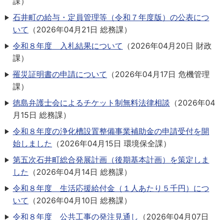
課
）
石井町の給与・定員管理等（令和７年度版）の公表につ
いて
（
2026年04月21日
総務課
）
令和８年度 入札結果について
（
2026年04月20日
財政
課
）
罹災証明書の申請について
（
2026年04月17日
危機管理
課
）
徳島弁護士会によるチケット制無料法律相談
（
2026年04
月15日
総務課
）
令和８年度の浄化槽設置整備事業補助金の申請受付を開
始しました
（
2026年04月15日
環境保全課
）
第五次石井町総合発展計画（後期基本計画）を策定しま
した
（
2026年04月14日
総務課
）
令和８年度 生活応援給付金（１人あたり５千円）につ
いて
（
2026年04月10日
総務課
）
令和８年度 公共工事の発注見通し
（
2026年04月07日