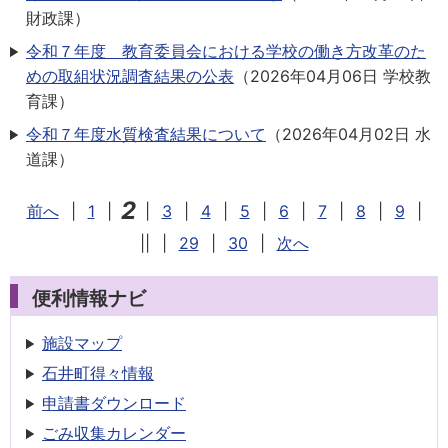
財政課
）
令和７年度 教育委員会における学校の働き方改革のた
めの取組状況調査結果の公表
（
2026年04月06日
学校教
育課
）
令和７年度水質検査結果について
（
2026年04月02日
水
道課
）
2
前へ
|
1
|
|
3
|
4
|
5
|
6
|
7
|
8
|
9
|
||
|
29
|
30
|
次へ
便利情報ナビ
施設マップ
石井町得々情報
申請書
ダウンロード
ごみ収集
カレンダー