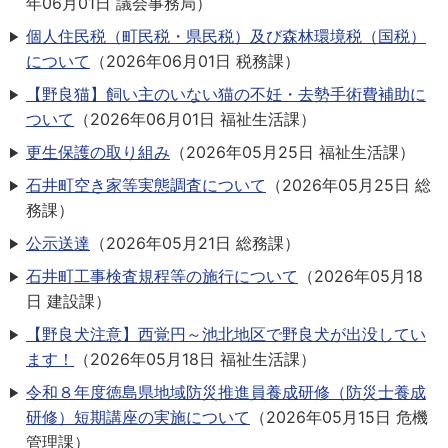
年06月01日
議会事務局
）
個人住民税（町民税・県民税）及び森林環境税（国税）
について
（
2026年06月01日
税務課
）
【野良猫】飼い主のいない猫の不妊・去勢手術費補助に
ついて
（
2026年06月01日
福祉生活課
）
更生保護の取り組み
（
2026年05月25日
福祉生活課
）
石井町空き家等実態調査について
（
2026年05月25日
総
務課
）
公示送達
（
2026年05月21日
総務課
）
石井町工事検査規程等の施行について
（
2026年05月18
日
建設課
）
【野良犬注意】西覚円～池北地区で野良犬が出没してい
ます！
（
2026年05月18日
福祉生活課
）
令和８年度徳島県地域防災推進員養成研修（防災士養成
研修）短期講座の実施について
（
2026年05月15日
危機
管理課
）