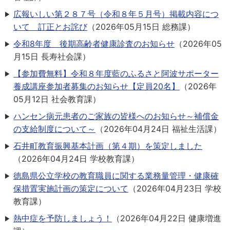
広報いしい第２８７号（令和８年５月号）掲載内容につ
いて 訂正とお詫び
（
2026年05月15日
総務課
）
令和8年度 後期高齢者健康診査のお知らせ
（
2026年05
月15日
長寿社会課
）
【参加費無料】令和８年度藍のふるさと阿波サポーター
養成講座参加者募集のお知らせ【定員20名】
（
2026年
05月12日
社会教育課
）
ハンセン病元患者のご家族の皆様へのお知らせ～補償金
の支給制度について～
（
2026年04月24日
福祉生活課
）
石井町教育振興基本計画（第４期）を策定しました
（
2026年04月24日
学校教育課
）
徳島県公立学校の教育職員に関する業務量管理・健康確
保措置実施計画の策定について
（
2026年04月23日
学校
教育課
）
熱中症を予防しましょう！
（
2026年04月22日
健康増進