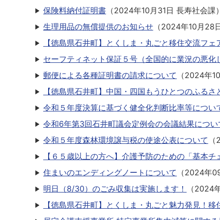
保険料納付証明書
（
2024年10月31日
長寿社会課
生理用品の無償提供のお知らせ
（
2024年10月28
【徳島県石井町】とくしま・丸ごと移住交流フェア
セーフティネット保証５号（全国的に業況の悪化
郵便による各種証明書の請求について
（
2024年1
【徳島県石井町】中国・四国もうひとつのふるさと探
令和５年度決算に基づく健全化判断比率等につい
令和6年第3回石井町議会定例会の会議結果につい
令和５年度森林環境譲与税の使途公表について
（
【６５歳以上の方へ】介護予防のための「基本チ
住まいのエンディングノートについて
（
2024年0
明日（8/30）のごみ収集は実施します！
（
2024
【徳島県石井町】とくしま・丸ごと魅力発見！移住