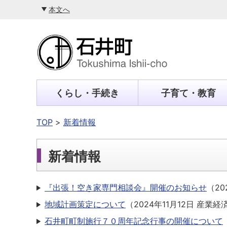
本文へ
くらし・手続き
子育て・教育
TOP
新着情報
新着情報
『出張！空き家専門相談会』開催のお知らせ
（
20
地域計画策定について
（
2024年11月12日
産業経
石井町町制施行７０周年記念行事の開催について