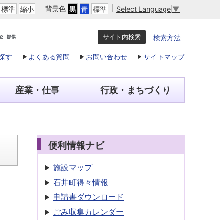
背景色
Select Language
▼
標準
縮小
黒
青
標準
検索方法
探す
よくある質問
お問い合わせ
サイトマップ
産業・仕事
行政・まちづくり
便利情報ナビ
施設マップ
石井町得々情報
申請書
ダウンロード
ごみ収集
カレンダー