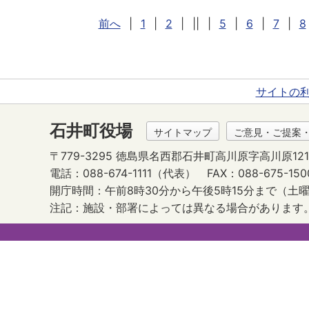
前へ
|
1
|
2
|
||
|
5
|
6
|
7
|
8
サイトの
石井町役場
サイトマップ
ご意見・ご提案
〒779-3295 徳島県名西郡石井町高川原字高川原121
電話：088-674-1111（代表）
FAX：088-675-150
開庁時間：午前8時30分から午後5時15分まで
（土曜
注記：施設・部署によっては異なる場合があります