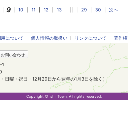
9
|
|
10
|
11
|
12
|
13
|
||
|
29
|
30
|
次へ
利用について
個人情報の取扱い
リンクについて
著作権
・お問い合わせ
-1
0
・日曜・祝日・12月29日から翌年の1月3日を除く）
。
Copyright © Ishii Town, All rights reserved.