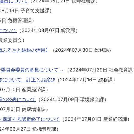
届出について
（
2024年08月21日
長寿社会課
）
08月19日
子育て支援課
）
5日
危機管理課
）
について
（
2024年08月07日
総務課
）
農業委員会
）
版ふるさと納税の活用】
（
2024年07月30日
総務課
）
行委員会委員の募集について ～
（
2024年07月29日
社会教育課
容について 訂正とお詫び
（
2024年07月16日
総務課
）
年07月10日
産業経済課
）
等の公表について
（
2024年07月09日
環境保全課
）
年07月01日
健康増進課
）
ト保証４号認定終了について
（
2024年07月01日
産業経済課
）
24年06月27日
危機管理課
）