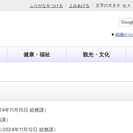
文字の大きさ
ふりがなをつける
よみあげる
拡大
組織から
健康・福祉
観光・文化
24年11月15日
総務課
）
済課
）
（
2024年11月12日
総務課
）