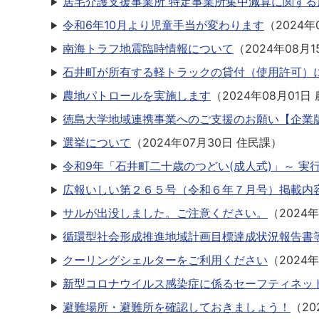
居宅介護支援事業所 特定事業所集中減算に関する
令和6年10月より児童手当が変わります
（
2024年
南海トラフ地震臨時情報について
（
2024年08月1
石井町が所有する軽トラックの貸付（使用許可）
農地パトロールを実施します
（
2024年08月01日
徳島大学地域連携事業へのご支援のお願い【企業
選挙について
（
2024年07月30日
住民課
）
令和9年「石井町二十歳のつどい(成人式)」～ 実
広報いしい第２６５号（令和６年７月号）掲載内
サルが出没しました。ご注意ください。
（
2024
循環型社会形成推進地域計画目標達成状況報告書
クーリングシェルターをご利用ください
（
2024
新型コロナウイルス感染症に係るセーフティネッ
避難場所・避難所を確認しておきましょう！
（
20