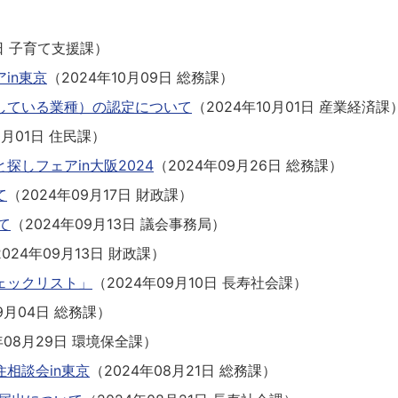
）
日
子育て支援課
）
in東京
（
2024年10月09日
総務課
）
している業種）の認定について
（
2024年10月01日
産業経済課
0月01日
住民課
）
しフェアin大阪2024
（
2024年09月26日
総務課
）
て
（
2024年09月17日
財政課
）
て
（
2024年09月13日
議会事務局
）
2024年09月13日
財政課
）
ェックリスト」
（
2024年09月10日
長寿社会課
）
9月04日
総務課
）
年08月29日
環境保全課
）
相談会in東京
（
2024年08月21日
総務課
）