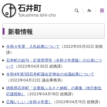
検索
支援
メニ
ツー
ュー
ル
新着情報
令和４年度 入札結果について
（
2022年05月02日
財政
課
）
石井町の給与・定員管理等（令和３年度版）の公表につ
いて
（
2022年04月30日
総務課
）
令和4年第1回石井町議会定例会の会議結果について
（
2022年04月22日
議会事務局
）
徳島県石井町「企業版ふるさと納税」の募集（地方創生
応援税制）
（
2022年04月19日
総務課
）
広報いしい（令和４年度）
（
2022年04月15日
総務課
）