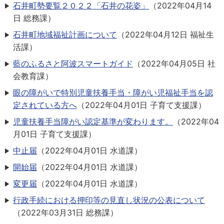
石井町勢要覧２０２２「石井の花姿」
（
2022年04月14
日
総務課
）
石井町地域福祉計画について
（
2022年04月12日
福祉生
活課
）
藍のふるさと阿波スマートガイド
（
2022年04月05日
社
会教育課
）
眼の障がいで特別児童扶養手当・障がい児福祉手当を認
定されている方へ
（
2022年04月01日
子育て支援課
）
児童扶養手当障がい認定基準が変わります。
（
2022年04
月01日
子育て支援課
）
中止届
（
2022年04月01日
水道課
）
開始届
（
2022年04月01日
水道課
）
変更届
（
2022年04月01日
水道課
）
行政手続における押印等の見直し状況の公表について
（
2022年03月31日
総務課
）