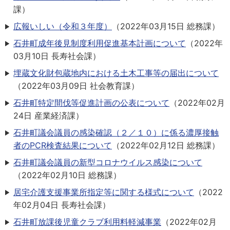
課
）
広報いしい（令和３年度）
（
2022年03月15日
総務課
）
石井町成年後見制度利用促進基本計画について
（
2022年
03月10日
長寿社会課
）
埋蔵文化財包蔵地内における土木工事等の届出について
（
2022年03月09日
社会教育課
）
石井町特定間伐等促進計画の公表について
（
2022年02月
24日
産業経済課
）
石井町議会議員の感染確認（２／１０）に係る濃厚接触
者のPCR検査結果について
（
2022年02月12日
総務課
）
石井町議会議員の新型コロナウイルス感染について
（
2022年02月10日
総務課
）
居宅介護支援事業所指定等に関する様式について
（
2022
年02月04日
長寿社会課
）
石井町放課後児童クラブ利用料軽減事業
（
2022年02月