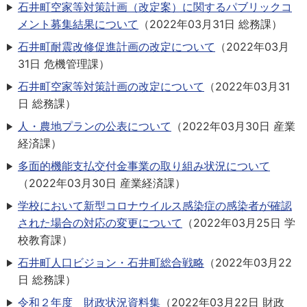
石井町空家等対策計画（改定案）に関するパブリックコ
メント募集結果について
（
2022年03月31日
総務課
）
石井町耐震改修促進計画の改定について
（
2022年03月
31日
危機管理課
）
石井町空家等対策計画の改定について
（
2022年03月31
日
総務課
）
人・農地プランの公表について
（
2022年03月30日
産業
経済課
）
多面的機能支払交付金事業の取り組み状況について
（
2022年03月30日
産業経済課
）
学校において新型コロナウイルス感染症の感染者が確認
された場合の対応の変更について
（
2022年03月25日
学
校教育課
）
石井町人口ビジョン・石井町総合戦略
（
2022年03月22
日
総務課
）
令和２年度 財政状況資料集
（
2022年03月22日
財政