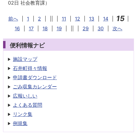
02日
社会教育課
）
15
前へ
|
1
|
2
|
||
|
11
|
12
|
13
|
14
|
|
16
|
17
|
18
|
19
|
||
|
29
|
30
|
次へ
便利情報ナビ
施設マップ
石井町得々情報
申請書
ダウンロード
ごみ収集
カレンダー
広報いしい
よくある質問
リンク集
例規集