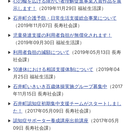
心の輪を広げる障がい者理解促進事業入賞作品を展
示します！
（
2019年11月29日
福祉生活課
）
石井町介護予防・日常生活支援総合事業について
（
2019年11月07日
長寿社会課
）
児童発達支援の利用者負担が無償化されます！
（
2019年09月30日
福祉生活課
）
利用者負担の減額について
（
2019年05月13日
長寿
社会課
）
10連休における相談支援体制について
（
2019年04
月25日
福祉生活課
）
石井町いきいき百歳体操実施グループ募集中
（
2017
年11月15日
長寿社会課
）
石井町認知症初期集中支援チームがスタートしまし
た！
（
2017年05月09日
長寿社会課
）
認知症サポーター養成講座出前講座
（
2017年05月
09日
長寿社会課
）