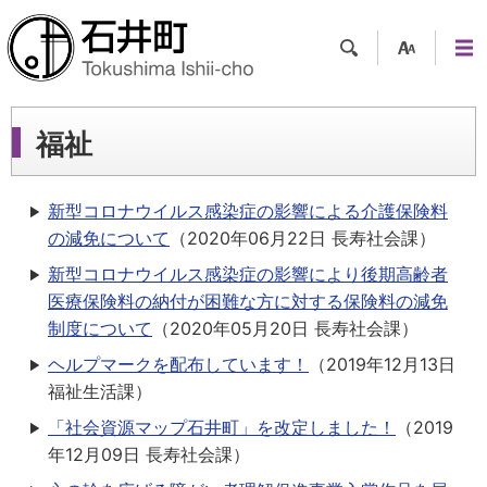
検索
支援
メニ
ツー
ュー
ル
福祉
新型コロナウイルス感染症の影響による介護保険料
の減免について
（
2020年06月22日
長寿社会課
）
新型コロナウイルス感染症の影響により後期高齢者
医療保険料の納付が困難な方に対する保険料の減免
制度について
（
2020年05月20日
長寿社会課
）
ヘルプマークを配布しています！
（
2019年12月13日
福祉生活課
）
「社会資源マップ石井町」を改定しました！
（
2019
年12月09日
長寿社会課
）