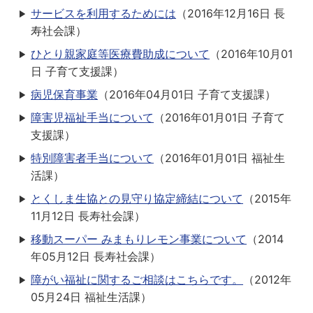
サービスを利用するためには
（
2016年12月16日
長
寿社会課
）
ひとり親家庭等医療費助成について
（
2016年10月01
日
子育て支援課
）
病児保育事業
（
2016年04月01日
子育て支援課
）
障害児福祉手当について
（
2016年01月01日
子育て
支援課
）
特別障害者手当について
（
2016年01月01日
福祉生
活課
）
とくしま生協との見守り協定締結について
（
2015年
11月12日
長寿社会課
）
移動スーパー みまもりレモン事業について
（
2014
年05月12日
長寿社会課
）
障がい福祉に関するご相談はこちらです。
（
2012年
05月24日
福祉生活課
）