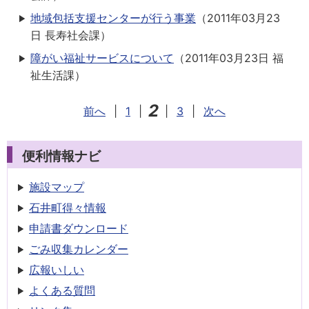
地域包括支援センターが行う事業
（
2011年03月23
日
長寿社会課
）
障がい福祉サービスについて
（
2011年03月23日
福
祉生活課
）
2
前へ
|
1
|
|
3
|
次へ
便利情報ナビ
施設マップ
石井町得々情報
申請書
ダウンロード
ごみ収集
カレンダー
広報いしい
よくある質問