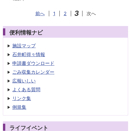
3
前へ
|
1
|
2
|
|
次へ
便利情報ナビ
施設マップ
石井町得々情報
申請書
ダウンロード
ごみ収集
カレンダー
広報いしい
よくある質問
リンク集
例規集
ライフイベント