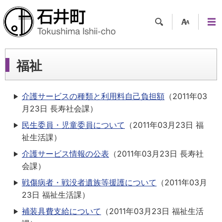
検索
支援
メニ
ツー
ュー
ル
福祉
介護サービスの種類と利用料自己負担額
（
2011年03
月23日
長寿社会課
）
民生委員・児童委員について
（
2011年03月23日
福
祉生活課
）
介護サービス情報の公表
（
2011年03月23日
長寿社
会課
）
戦傷病者・戦没者遺族等援護について
（
2011年03月
23日
福祉生活課
）
補装具費支給について
（
2011年03月23日
福祉生活