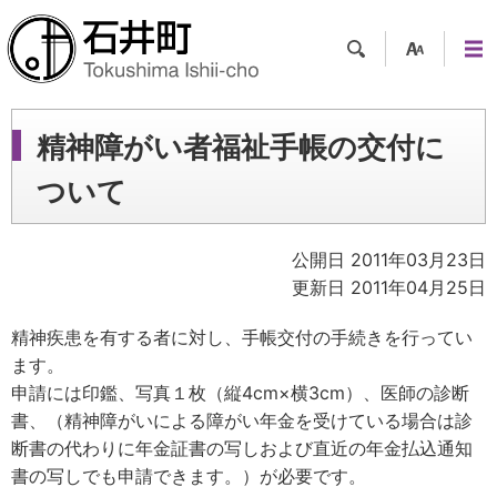
検索
支援
メニ
ツー
ュー
ル
精神障がい者福祉手帳の交付に
ついて
公開日 2011年03月23日
更新日 2011年04月25日
精神疾患を有する者に対し、手帳交付の手続きを行ってい
ます。
申請には印鑑、写真１枚（縦4cm×横3cm）、医師の診断
書、（精神障がいによる障がい年金を受けている場合は診
断書の代わりに年金証書の写しおよび直近の年金払込通知
書の写しでも申請できます。）が必要です。