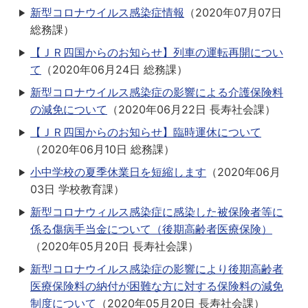
新型コロナウイルス感染症情報
（
2020年07月07日
総務課
）
【ＪＲ四国からのお知らせ】列車の運転再開につい
て
（
2020年06月24日
総務課
）
新型コロナウイルス感染症の影響による介護保険料
の減免について
（
2020年06月22日
長寿社会課
）
【ＪＲ四国からのお知らせ】臨時運休について
（
2020年06月10日
総務課
）
小中学校の夏季休業日を短縮します
（
2020年06月
03日
学校教育課
）
新型コロナウィルス感染症に感染した被保険者等に
係る傷病手当金について（後期高齢者医療保険）
（
2020年05月20日
長寿社会課
）
新型コロナウイルス感染症の影響により後期高齢者
医療保険料の納付が困難な方に対する保険料の減免
制度について
（
2020年05月20日
長寿社会課
）