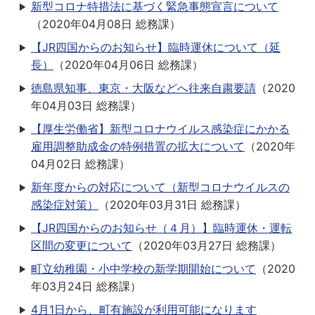
新型コロナ特措法に基づく緊急事態宣言について
（
2020年04月08日
総務課
）
【JR四国からのお知らせ】臨時運休について（延
長）
（
2020年04月06日
総務課
）
徳島県知事、東京・大阪などへ往来自粛要請
（
2020
年04月03日
総務課
）
【厚生労働省】新型コロナウイルス感染症にかかる
雇用調整助成金の特例措置の拡大について
（
2020年
04月02日
総務課
）
新年度からの対応について（新型コロナウイルスの
感染症対策）
（
2020年03月31日
総務課
）
【JR四国からのお知らせ（４月）】臨時運休・運転
区間の変更について
（
2020年03月27日
総務課
）
町立幼稚園・小中学校の新学期開始について
（
2020
年03月24日
総務課
）
4月1日から、町有施設が利用可能になります