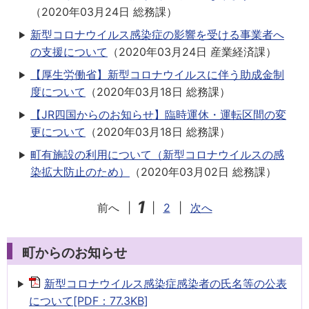
（
2020年03月24日
総務課
）
新型コロナウイルス感染症の影響を受ける事業者へ
の支援について
（
2020年03月24日
産業経済課
）
【厚生労働省】新型コロナウイルスに伴う助成金制
度について
（
2020年03月18日
総務課
）
【JR四国からのお知らせ】臨時運休・運転区間の変
更について
（
2020年03月18日
総務課
）
町有施設の利用について（新型コロナウイルスの感
染拡大防止のため）
（
2020年03月02日
総務課
）
1
前へ
|
|
2
|
次へ
町からのお知らせ
新型コロナウイルス感染症感染者の氏名等の公表
について[PDF：77.3KB]