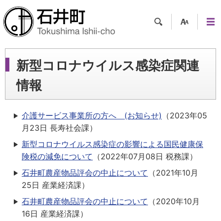
検索
支援
メニ
ツー
ュー
ル
新型コロナウイルス感染症関連
情報
介護サービス事業所の方へ (お知らせ)
（
2023年05
月23日
長寿社会課
）
新型コロナウイルス感染症の影響による国民健康保
険税の減免について
（
2022年07月08日
税務課
）
石井町農産物品評会の中止について
（
2021年10月
25日
産業経済課
）
石井町農産物品評会の中止について
（
2020年10月
16日
産業経済課
）