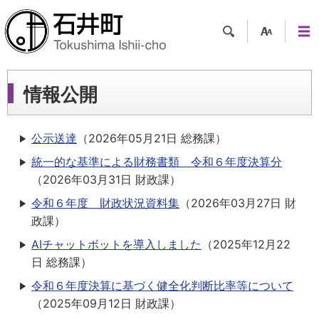
検索
支援
メニ
ツー
ュー
ル
情報公開
公示送達
（
2026年05月21日
総務課
）
統一的な基準による財務書類 令和６年度決算分
（
2026年03月31日
財政課
）
令和６年度 財政状況資料集
（
2026年03月27日
財
政課
）
AIチャットボットを導入しました
（
2025年12月22
日
総務課
）
令和６年度決算に基づく健全化判断比率等について
（
2025年09月12日
財政課
）