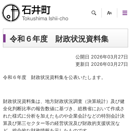
検索
支援
メニ
ツー
ュー
ル
令和６年度 財政状況資料集
公開日 2026年03月27日
更新日 2026年03月27日
令和６年度 財政状況資料集を公表いたします。
財政状況資料集は、地方財政状況調査（決算統計）及び健
全化判断比率の報告数値に基づき、総務省において作成さ
れた様式に分析を加えたものや企業会計などの特別会計決
算及び第三セクター等の経営状況及び財政的支援状況な
ど、総合的な財政情報を示したものです。