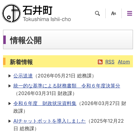
検索
支援
メニ
ツー
ュー
ル
情報公開
新着情報
RSS
Atom
公示送達
（
2026年05月21日
総務課
）
統一的な基準による財務書類 令和６年度決算分
（
2026年03月31日
財政課
）
令和６年度 財政状況資料集
（
2026年03月27日
財
政課
）
AIチャットボットを導入しました
（
2025年12月22
日
総務課
）