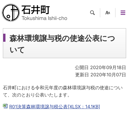
検索
支援
メニ
ツー
ュー
ル
森林環境譲与税の使途公表につ
いて
公開日 2020年09月18日
更新日 2020年10月07日
石井町における令和元年度の森林環境譲与税の使途につい
て、次のとおり公表いたします。
R01決算森林環境譲与税公表[XLSX：14.1KB]