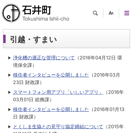
検索
支援
メニ
ツー
ュー
ル
引越・すまい
浄化槽の適正な管理について
（
2016年04月12日
環
境保全課
）
移住者インタビューを公開しました
（
2016年03月
23日
財政課
）
スマートフォン用アプリ「いしいアプリ」
（
2016年
03月01日
総務課
）
移住者インタビューを公開しました
（
2016年01月13
日
財政課
）
とくしま生協との見守り協定締結について
（
2015年