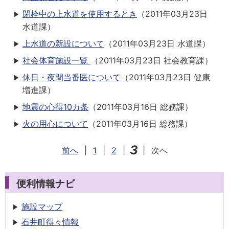
閉栓中の上水道を使用するとき
（
2011年03月23日
水道課
）
上水道の新設について
（
2011年03月23日
水道課
）
社会体育施設一覧
（
2011年03月23日
社会教育課
）
休日・夜間当番医について
（
2011年03月23日
健康
増進課
）
地震の心得10カ条
（
2011年03月16日
総務課
）
火の用心について
（
2011年03月16日
総務課
）
3
前へ
|
1
|
2
|
|
次へ
便利情報ナビ
施設マップ
石井町得々情報