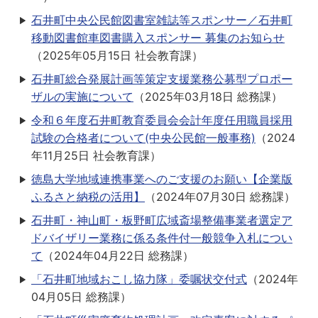
石井町中央公民館図書室雑誌等スポンサー／石井町
移動図書館車図書購入スポンサー 募集のお知らせ
（
2025年05月15日
社会教育課
）
石井町総合発展計画等策定支援業務公募型プロポー
ザルの実施について
（
2025年03月18日
総務課
）
令和６年度石井町教育委員会会計年度任用職員採用
試験の合格者について(中央公民館一般事務)
（
2024
年11月25日
社会教育課
）
徳島大学地域連携事業へのご支援のお願い【企業版
ふるさと納税の活用】
（
2024年07月30日
総務課
）
石井町・神山町・板野町広域斎場整備事業者選定ア
ドバイザリー業務に係る条件付一般競争入札につい
て
（
2024年04月22日
総務課
）
「石井町地域おこし協力隊」委嘱状交付式
（
2024年
04月05日
総務課
）