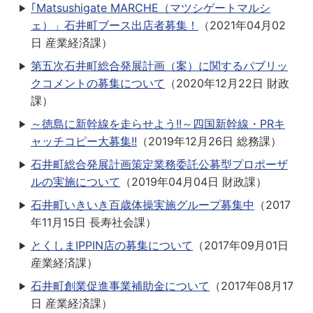
｢Matsushigate MARCHE（マツシゲートマルシ
ェ）」石井町ブース出店者募集！
（
2021年04月02
日
産業経済課
）
第五次石井町総合発展計画（案）に関するパブリッ
クコメントの募集について
（
2020年12月22日
財政
課
）
～徳島に新幹線を走らせよう!!～四国新幹線・PRキ
ャッチコピー大募集!!
（
2019年12月26日
総務課
）
石井町総合発展計画策定業務委託公募型プロポーザ
ルの実施について
（
2019年04月04日
財政課
）
石井町いきいき百歳体操実施グループ募集中
（
2017
年11月15日
長寿社会課
）
とくしまIPPIN店の募集について
（
2017年09月01日
産業経済課
）
石井町創業促進事業補助金について
（
2017年08月17
日
産業経済課
）