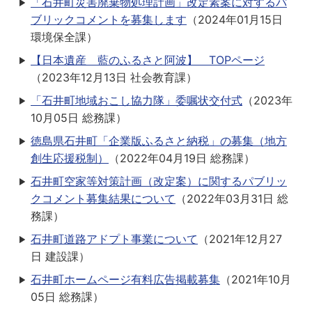
「石井町災害廃棄物処理計画」改定素案に対するパ
ブリックコメントを募集します
（
2024年01月15日
環境保全課
）
【日本遺産 藍のふるさと阿波】 TOPページ
（
2023年12月13日
社会教育課
）
「石井町地域おこし協力隊」委嘱状交付式
（
2023年
10月05日
総務課
）
徳島県石井町「企業版ふるさと納税」の募集（地方
創生応援税制）
（
2022年04月19日
総務課
）
石井町空家等対策計画（改定案）に関するパブリッ
クコメント募集結果について
（
2022年03月31日
総
務課
）
石井町道路アドプト事業について
（
2021年12月27
日
建設課
）
石井町ホームページ有料広告掲載募集
（
2021年10月
05日
総務課
）