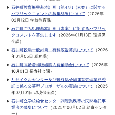
石井町教育振興基本計画（第4期）(素案）に関する
パブリックコメントの募集結果について
（
2026年
02月12日
学校教育課
）
石井町ごみ処理基本計画（素案）に対するパブリッ
クコメントを募集します
（
2026年01月13日
環境保
全課
）
石井町役場一般封筒 有料広告募集について
（
2026
年01月05日
総務課
）
石井町高齢者補聴器購入費補助金について
（
2025年
10月01日
長寿社会課
）
リサイクルセンター及び最終処分場運営管理業務委
託に係る公募型プロポーザルの実施について
（
2025
年07月01日
環境保全課
）
石井町立学校給食センター調理業務等の民間委託事
業者の募集について
（
2025年06月02日
給食センタ
ー
）