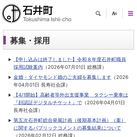
検索
支援
メニ
ツー
ュー
ル
募集・採用
【申し込みは終了しました】令和８年度石井町職員
採用試験案内
（
2026年07月01日
総務課
）
金婚・ダイヤモンド婚のご夫婦を募集します
（
2026
年04月01日
長寿社会課
）
【4/1開始】高齢者等外出支援事業 タクシー乗車は
『顔認証デジタルチケット』で
（
2026年04月01日
長寿社会課
）
第五次石井町総合発展計画（後期基本計画）（案）
に関するパブリックコメントの募集結果について
（
2026年02月12日
総務課
）