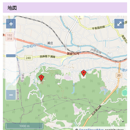
地図
+
⤢
−
1000 m