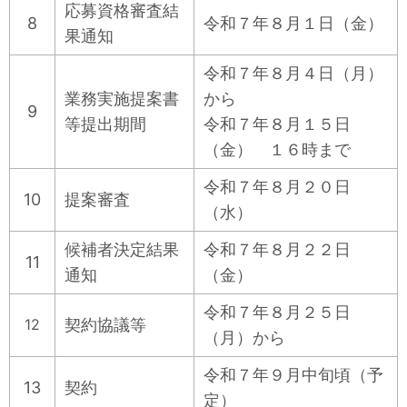
応募資格審査結
8
令和７年８月１日
（金）
果通知
令和７年８月４日
（月）
業務実施提案書
から
9
等提出期間
令和７年８月１５日
（金）
１６時まで
令和７年８月２０日
10
提案審査
（水）
候補者決定結果
令和７年８月２２日
11
通知
（金）
令和７年８月２５日
12
契約協議等
（月）から
令和７年９月中旬頃（予
13
契約
定）