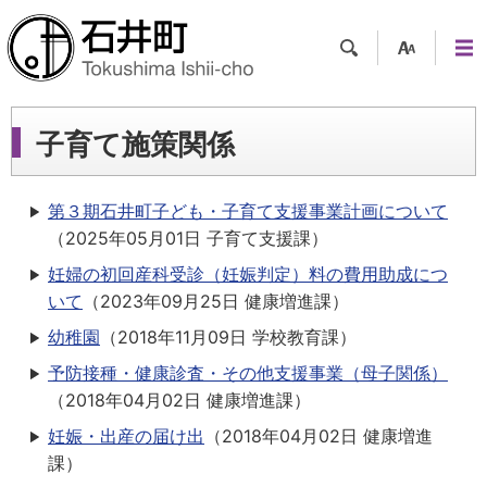
検索
支援
メニ
ツー
ュー
ル
子育て施策関係
第３期石井町子ども・子育て支援事業計画について
（
2025年05月01日
子育て支援課
）
妊婦の初回産科受診（妊娠判定）料の費用助成につ
いて
（
2023年09月25日
健康増進課
）
幼稚園
（
2018年11月09日
学校教育課
）
予防接種・健康診査・その他支援事業（母子関係）
（
2018年04月02日
健康増進課
）
妊娠・出産の届け出
（
2018年04月02日
健康増進
課
）