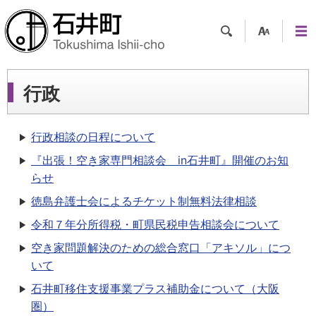
検索
支援
メニ
ツー
ュー
ル
行政
行政相談の日程について
『出張！空き家専門相談会 in石井町』開催のお知
らせ
徳島弁護士会によるチケット制無料法律相談
令和７年分所得税・町県民税申告相談会について
空き家問題解決のための総合窓口「アキソル」につ
いて
石井町移住支援事業プラス補助金について（大阪
圏）