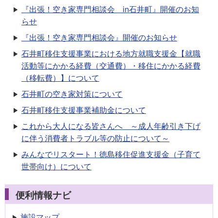
『出張！空き家専門相談会 in石井町』開催のお知
らせ
『出張！空き家専門相談会』開催のお知らせ
石井町移住支援事業における地方就職支援金【就職
活動等にかかる経費（交通費）・移住にかかる経費
（移転費）】について
石井町の空き家対策について
石井町移住支援事業補助金について
これから大人になる皆さんへ ～成人年齢引き下げ
に伴う消費者トラブル等の防止について～
みんなでリスタート！徳島移住促進支援金（子育て
世帯向け）について
便利情報ナビ
施設マップ