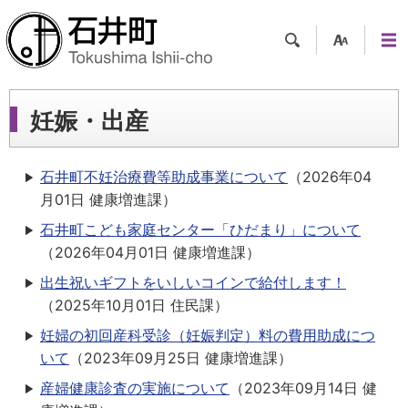
検索
支援
メニ
ツー
ュー
ル
妊娠・出産
石井町不妊治療費等助成事業について
（
2026年04
月01日
健康増進課
）
石井町こども家庭センター「ひだまり」について
（
2026年04月01日
健康増進課
）
出生祝いギフトをいしいコインで給付します！
（
2025年10月01日
住民課
）
妊婦の初回産科受診（妊娠判定）料の費用助成につ
いて
（
2023年09月25日
健康増進課
）
産婦健康診査の実施について
（
2023年09月14日
健