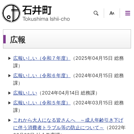
検索
支援
メニ
ツー
ュー
ル
広報
広報いしい（令和７年度）
（
2025年04月15日
総務
課
）
広報いしい（令和６年度）
（
2024年04月15日
総務
課
）
広報いしい
（
2024年04月14日
総務課
）
広報いしい（令和５年度）
（
2024年03月15日
総務
課
）
これから大人になる皆さんへ ～成人年齢引き下げ
に伴う消費者トラブル等の防止について～
（
2022年