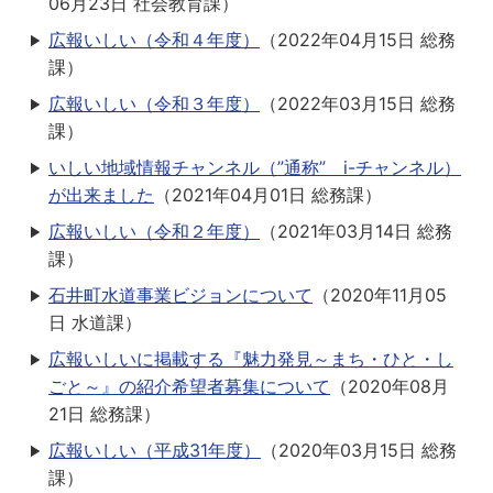
06月23日
社会教育課
）
広報いしい（令和４年度）
（
2022年04月15日
総務
課
）
広報いしい（令和３年度）
（
2022年03月15日
総務
課
）
いしい地域情報チャンネル（”通称” i-チャンネル）
が出来ました
（
2021年04月01日
総務課
）
広報いしい（令和２年度）
（
2021年03月14日
総務
課
）
石井町水道事業ビジョンについて
（
2020年11月05
日
水道課
）
広報いしいに掲載する『魅力発見～まち・ひと・し
ごと～』の紹介希望者募集について
（
2020年08月
21日
総務課
）
広報いしい（平成31年度）
（
2020年03月15日
総務
課
）