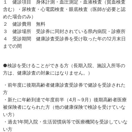
１ 健診項目 身体計測・血圧測定・血液検査（貧血検査
含む）・尿検査・心電図検査・眼底検査（医師が必要と認
めた場合のみ）
２ 健診費用 無料
３ 健診場所 受診券に同封されている県内病院・診療所
４ 受診期間 健康診査受診券を受け取った年の12月末日
までの間
●検診を受けることができる方（長期入院、施設入所等の
方は、健康診査の対象にはなりません。）
・前年度に後期高齢者健康診査受診券で健診を受診された
方
・新たに年齢到達で年度前半（4月～9月）後期高齢者医療
被保険者になられた方（他の健康保険で検診を受けていな
い方）
・過去1年間入院・生活習慣病等で医療機関を受診していな
い方